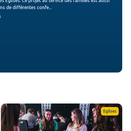
s Églises. Ce projet au service des familles est aussi
ns de différentes confe...
6
Eglises