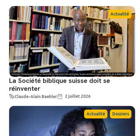
Actualité
La Société biblique suisse doit se
réinventer
2 juillet 2026
Claude-Alain Baehler
,
Actualité
Dossiers