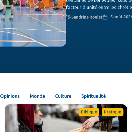
centaines de bénévoles issus de
facteur d'unité entre les chrétie
5 août 202
Sandrine Roulet
Opinions
Monde
Culture
Spiritualité
,
Biblique
Pratique