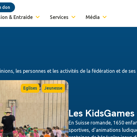
n don
ion & Entraide
Services
Média
inions, les personnes et les activités de la fédération et de se
,
Eglises
Jeunesse
Les KidsGames 2
En Suisse romande, 1650 enfan
sportives, d'animations ludiqu