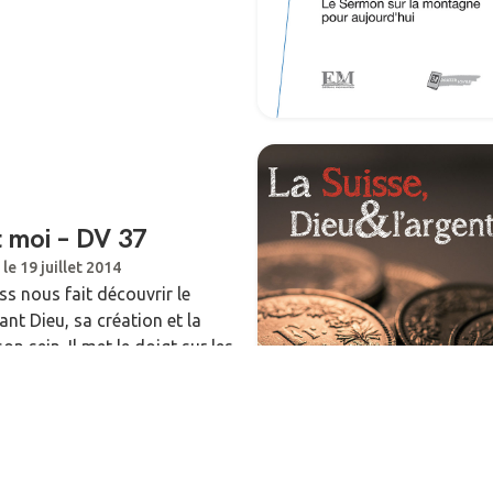
t moi – DV 37
 le 19 juillet 2014
ss nous fait découvrir le
nt Dieu, sa création et la
on sein. Il met le doigt sur les
re comportement destructeur