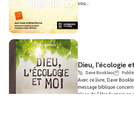
vou...
Dieu, l’écologie e
Dave Bookless
Publié
Avec ce livre, Dave Bookle
message biblique concerna
place de l’être humain en s
véritables causes de not
enve...