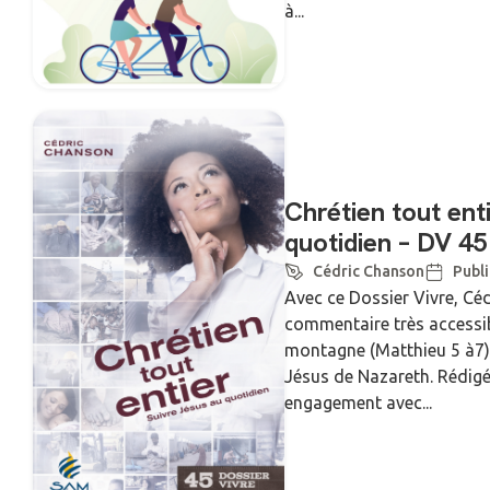
à...
Chrétien tout ent
quotidien – DV 45
Cédric Chanson
Publi
Avec ce Dossier Vivre, C
commentaire très accessi
montagne (Matthieu 5 à7),
Jésus de Nazareth. Rédigé
engagement avec...