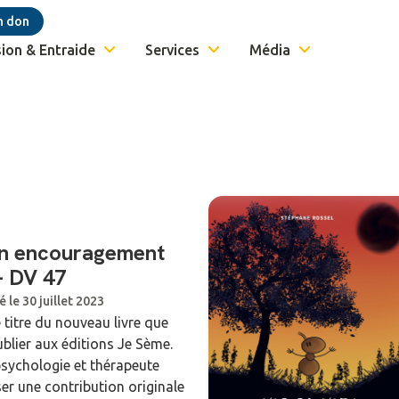
n don
ion & Entraide
Services
Média
 Un encouragement
– DV 47
é le 30 juillet 2023
le titre du nouveau livre que
blier aux éditions Je Sème.
psychologie et thérapeute
er une contribution originale