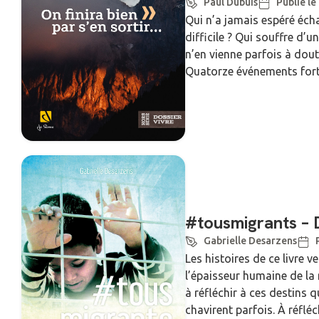
Paul Dubuis
Publié le
Qui n’a jamais espéré écha
difficile ? Qui souffre d’u
n’en vienne parfois à dout
Quatorze événements forts 
#tousmigrants – 
Gabrielle Desarzens
Les histoires de ce livre v
l’épaisseur humaine de la 
à réfléchir à ces destins q
chavirent parfois. À réflé