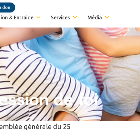
n don
ion & Entraide
Services
Média
ession de foi
ssemblée générale du 25