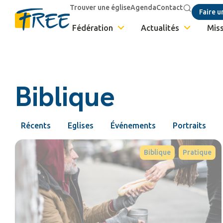
Trouver une église
Agenda
Contact
Faire u
Fédération
Actualités
Miss
Biblique
Récents
Eglises
Événements
Portraits
,
Biblique
Pratique