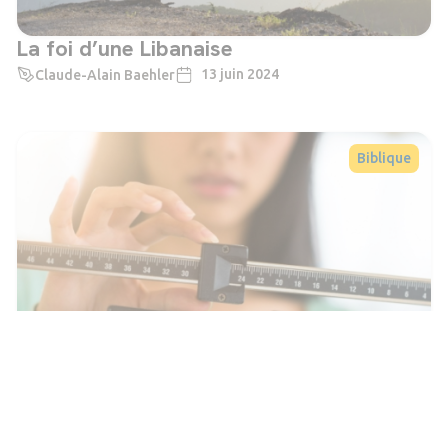
La foi d’une Libanaise
13 juin 2024
Claude-Alain Baehler
Biblique
Accueillir ce que nos parents nous ont
transmis
20 novembre 2023
Claude-Alain Baehler