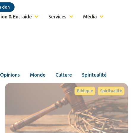
n don
ion & Entraide
Services
Média
Opinions
Monde
Culture
Spiritualité
,
Biblique
Spiritualité