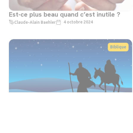
Est-ce plus beau quand c’est inutile ?
4 octobre 2024
Claude-Alain Baehler
Biblique
Marie de Nazareth, la maman d’un
charpentier surprenant
22 décembre 2023
Claude-Alain Baehler