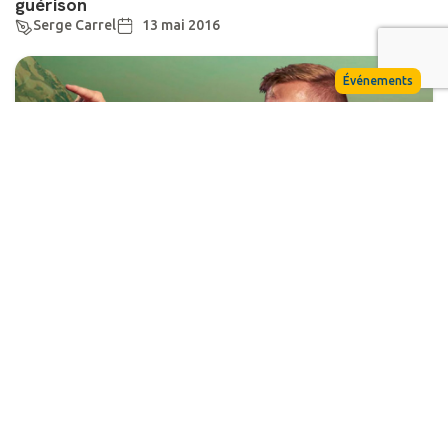
guérison
Serge Carrel
13 mai 2016
Événements
Lausanne : à l’Ascension, l’AIMG souhaite
annoncer l’Evangile de la compassion de Dieu aux
Romands
Serge Carrel
1 avril 2016
Actualité