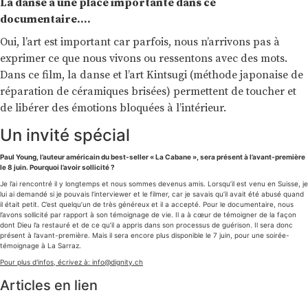
La danse a une place importante dans ce
documentaire….
Oui, l’art est important car parfois, nous n’arrivons pas à
exprimer ce que nous vivons ou ressentons avec des mots.
Dans ce film, la danse et l’art Kintsugi (méthode japonaise de
réparation de céramiques brisées) permettent de toucher et
de libérer des émotions bloquées à l’intérieur.
Un invité spécial
Paul Young, l’auteur américain du best-seller « La Cabane », sera présent à l’avant-première
le 8 juin. Pourquoi l’avoir sollicité ?
Je l’ai rencontré il y longtemps et nous sommes devenus amis. Lorsqu’il est venu en Suisse, je
lui ai demandé si je pouvais l’interviewer et le filmer, car je savais qu’il avait été abusé quand
il était petit. C’est quelqu’un de très généreux et il a accepté. Pour le documentaire, nous
l’avons sollicité par rapport à son témoignage de vie. Il a à cœur de témoigner de la façon
dont Dieu l’a restauré et de ce qu’il a appris dans son processus de guérison. Il sera donc
présent à l’avant-première. Mais il sera encore plus disponible le 7 juin, pour une soirée-
témoignage à La Sarraz.
Pour plus d'infos, écrivez à: info@dignity.ch
Articles en lien