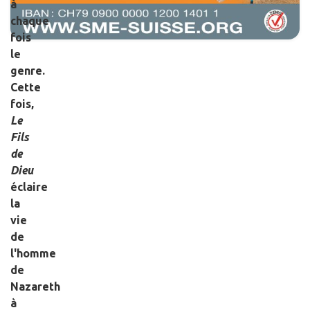
à
chaque
fois
le
genre.
Cette
fois,
Le
Fils
de
Dieu
éclaire
la
vie
de
l'homme
de
Nazareth
à