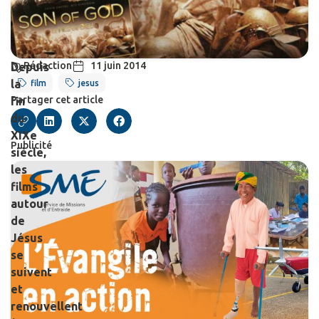
Rédaction
11 juin 2014
Depuis
la
film
jesus
Partager cet article
fin
du
XIXe
Publicité
siècle,
les
films
autour
de
Jésus
se
suivent
et
renouvellent