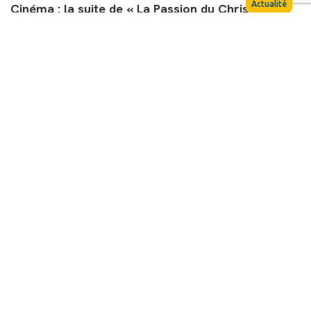
«Le mal, ‘mystère opaque’», une prédication pour
bien poser la question du mal
Rédaction
3 mai 2024
Opinion