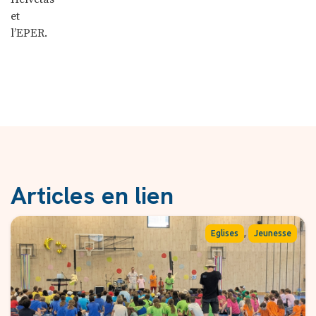
et
l’EPER.
Articles en lien
,
Eglises
Jeunesse