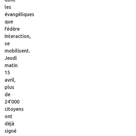
les
évangéliques
que
fédère
Interaction,
se
mobilisent.
Jeudi
matin
15
avril,
plus
de
24'000
citoyens
ont
déjà
signé