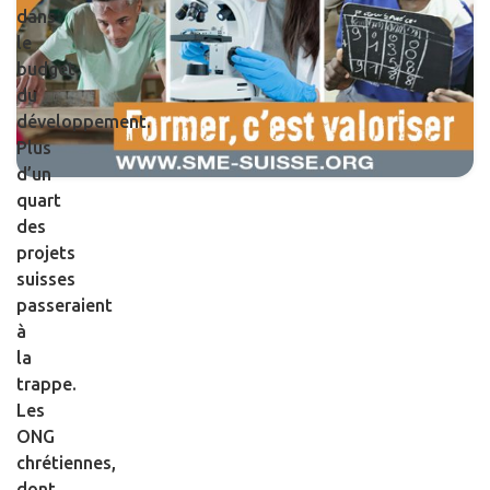
dans
le
budget
du
développement.
Plus
d’un
quart
des
projets
suisses
passeraient
à
la
trappe.
Les
ONG
chrétiennes,
dont