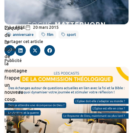
La FREE
20 mars 2015
L’équipe
de
anniversaire
film
sport
Partager cet article
la
Bible
de
Publicité
la
montagne
frappe
un
nouveau
coup.
Pour
marquer
les
150