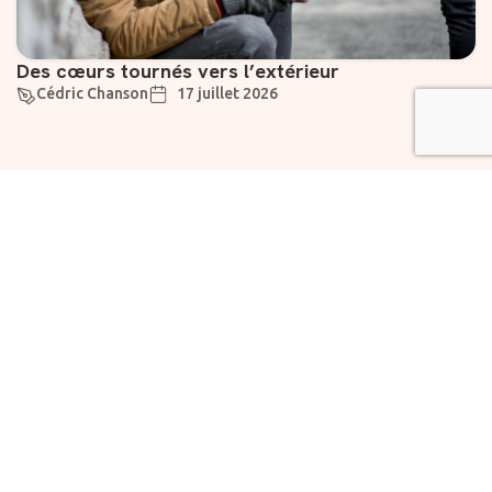
Des cœurs tournés vers l’extérieur
Cédric Chanson
17 juillet 2026
Suivez-nous
Liens utiles
À propos
Abonnement
Rejoignez notre
Vivre
newsletter dès
maintenant pour des
Chartes
Fondation
informations
la
exclusives et des
Prévoyante
nouvelles