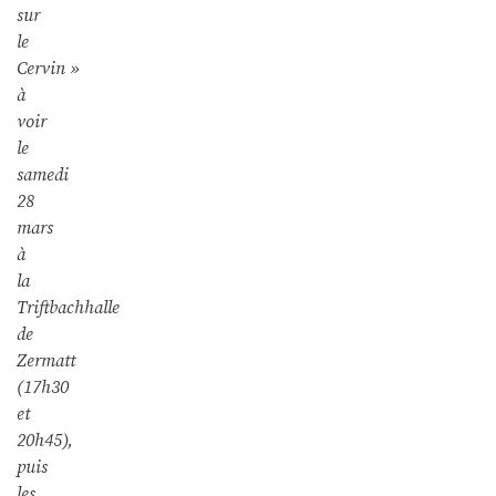
sur
le
Cervin »
à
voir
le
samedi
28
mars
à
la
Triftbachhalle
de
Zermatt
(17h30
et
20h45),
puis
les