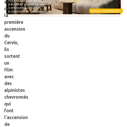
ans
de
la
première
ascension
du
Cervin,
ils
sortent
un
film
avec
des
alpinistes
chevronnés
qui
font
l’ascension
de