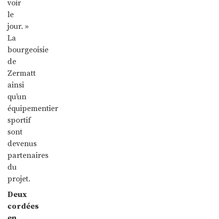
voir
le
jour. »
La
bourgeoisie
de
Zermatt
ainsi
qu’un
équipementier
sportif
sont
devenus
partenaires
du
projet.
Deux
cordées
en