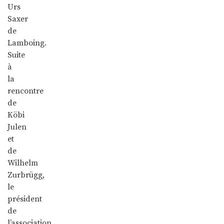
Urs
Saxer
de
Lamboing.
Suite
à
la
rencontre
de
Köbi
Julen
et
de
Wilhelm
Zurbrügg,
le
président
de
l’association