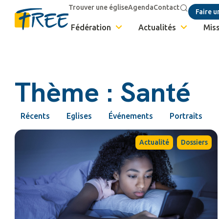
Trouver une église
Agenda
Contact
Faire u
Fédération
Actualités
Miss
Thème : Santé
Récents
Eglises
Événements
Portraits
,
Actualité
Dossiers