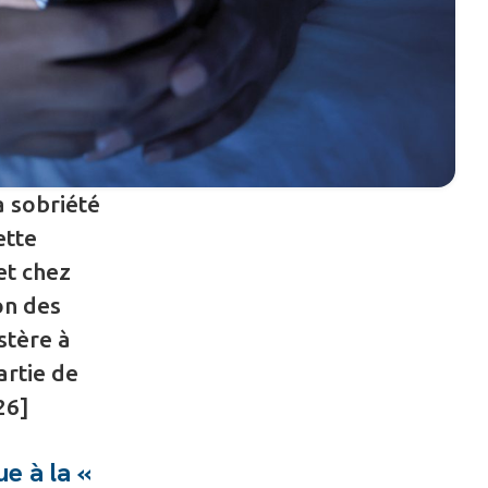
a sobriété
ette
et chez
on des
stère à
artie de
26]
ue à la «