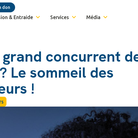
n don
ion & Entraide
Services
Média
s grand concurrent d
 ? Le sommeil des
eurs !
rs