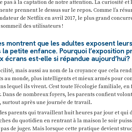
te pas à la captation de notre attention. La curiosité et 
ente prennent le dessus sur le repos. Comme l’a rés
dateur de Netflix en avril 2017, le plus grand concurr
e sommeil des utilisateurs !
es montrent que les adultes exposent leur
 la petite enfance. Pourquoi l’exposition 
x écrans est-elle si répandue aujourd’hui?
acilité, mais aussi au nom de la croyance que cela rendr
ts au monde, plus intelligents et mieux armés pour c
 lequel ils vivent. C’est toute l’écologie familiale, en f
. Dans de nombreux foyers, les parents confient volont
 surtout après une journée de travail.
s parents qui travaillent huit heures par jour et qui 
ches du quotidien en rentrant à la maison le soir puiss
t pas de juger. Mais lorsque cette pratique devient stru