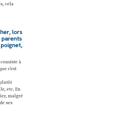
s, cela
her, lors
s parents
poignet,
consiste à
que c’est
plutôt
e, etc. En
ier, malgré
de ses