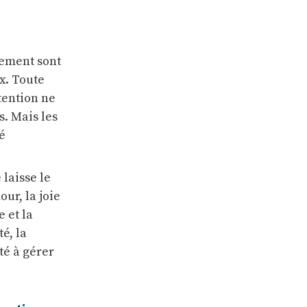
nement sont
x. Toute
tention ne
s. Mais les
é
laisse le
our, la joie
 et la
é, la
té à gérer