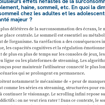
lusieurs effets néfastes de la surconsom
olement, haine, sommeil, etc. En quoi la di
sommeil chez les adultes et les adolescent
anté majeur ?
es plus délétères de la surconsommation des écrans, le
 place centrale. Le sommeil est essentiel au métabol
 de l’organisme. Sa raréfaction a des conséquences 
ue, les capacités cognitives et la régulation émotionne
 de plus en plus de temps sur les consoles de jeux, les
en ligne ou les plateformes de streaming. Les algorith
conçus pour maintenir l’utilisateur connecté le plus l
 scénarios qui se prolongent en permanence.
ploitent notamment le mécanisme de « peur de manque
ut comme les séries en streaming, structurées pour en
 à continuer le visionnage. Le scrolling infini repose su
ictifs : on ne veut rien rater ! Dans ce contexte, le s