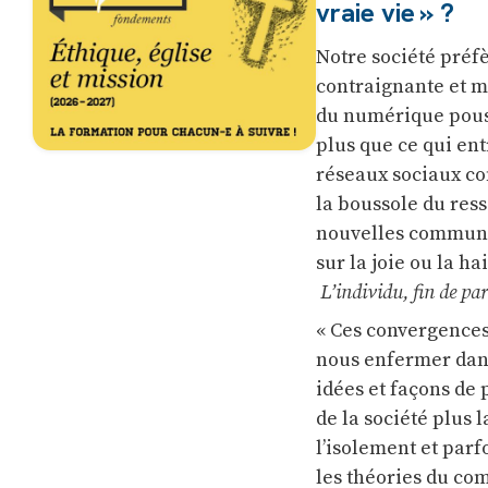
vraie vie » ?
Notre société préfè
contraignante et mo
du numérique pousse
plus que ce qui ent
réseaux sociaux com
la boussole du ress
nouvelles communaut
sur la joie ou la 
L’individu, fin de pa
« Ces convergences 
nous enfermer dans
idées et façons de
de la société plus
l’isolement et parfo
les théories du co