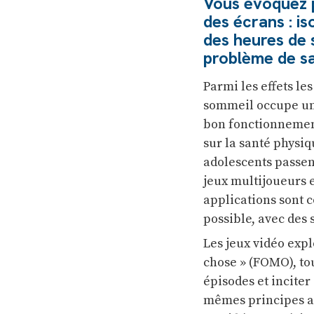
Vous évoquez p
des écrans : is
des heures de 
problème de s
Parmi les effets l
sommeil occupe une
bon fonctionnement
sur la santé physiq
adolescents passent
jeux multijoueurs 
applications sont 
possible, avec des
Les jeux vidéo ex
chose » (FOMO), to
épisodes et inciter
mêmes principes add