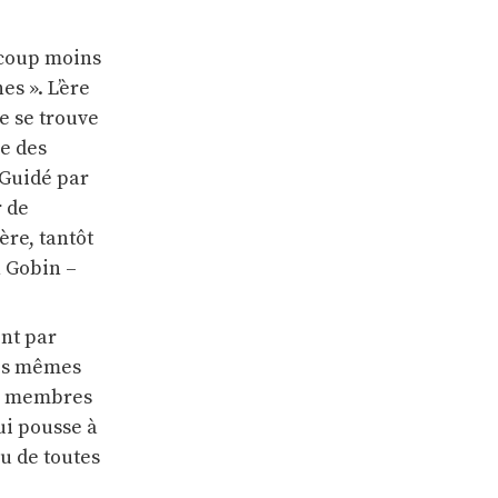
aucoup moins
s ». L’ère
e se trouve
le des
 Guidé par
r de
ère, tantôt
n Gobin –
ent par
les mêmes
es membres
ui pousse à
au de toutes