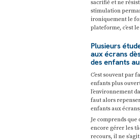
sacrifié et ne résis
stimulation perman
ironiquement le fon
plateforme, c’est l
Plusieurs étud
aux écrans dès
des enfants au
C’est souvent par f
enfants plus ouver
l’environnement dans
faut alors repenser
enfants aux écrans,
Je comprends que de
encore gérer les tâ
recours, il ne s’agi