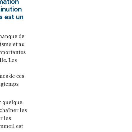
mation
minution
s est un
 manque de
isme et au
importantes
lle. Les
mes de ces
ongtemps
r quelque
chaîner les
r les
ommeil est