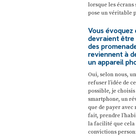
lorsque les écrans
pose un véritable 
Vous évoquez d
devraient être 
des promenades 
reviennent à d
un appareil ph
Oui, selon nous, u
refuser l’idée de c
possible, je choisi
smartphone, un réve
que de payer avec m
fait, prendre l’ha
la facilité que cel
convictions person