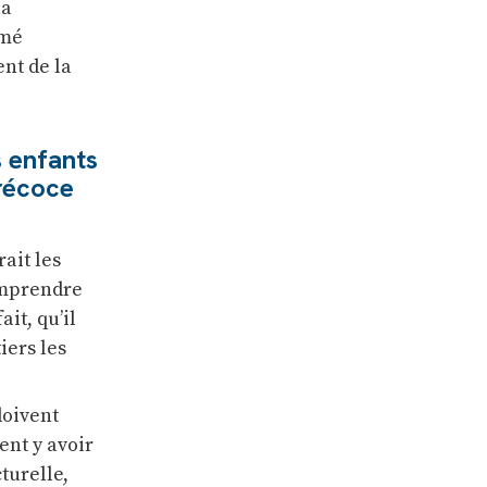
la
umé
ent de la
s enfants
précoce
ait les
omprendre
ait, qu’il
iers les
doivent
ent y avoir
cturelle,