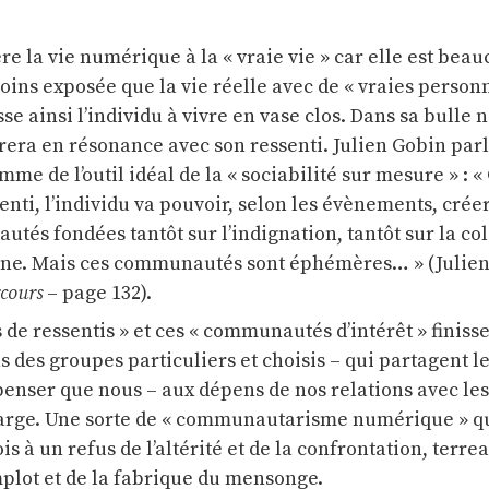
re la vie numérique à la « vraie vie » car elle est be
ins exposée que la vie réelle avec de « vraies personne
 ainsi l’individu à vivre en vase clos. Dans sa bulle n
rera en résonance avec son ressenti. Julien Gobin par
me de l’outil idéal de la « sociabilité sur mesure » : «
enti, l’individu va pouvoir, selon les évènements, crée
és fondées tantôt sur l’indignation, tantôt sur la col
haine. Mais ces communautés sont éphémères… » (Julie
rcours
– page 132).
de ressentis » et ces « communautés d’intérêt » finiss
 des groupes particuliers et choisis – qui partagent 
 penser que nous – aux dépens de nos relations avec l
 large. Une sorte de « communautarisme numérique » q
is à un refus de l’altérité et de la confrontation, terre
mplot et de la fabrique du mensonge.