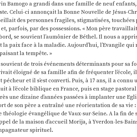
rin Bamogo a grandi dans une famille de neuf enfants,
ste. Celui-ci annonçait la Bonne Nouvelle de Jésus-Chr
eillait des personnes fragiles, stigmatisées, touchées 
t, parfois, par des possessions. « Mon père travaillait
ord, se souvient l’aumônier de Béthel. Il nous a appri
t la paix face à la maladie. Aujourd’hui, l’Evangile qui
apaisant la tempête. »
souvient de trois événements déterminants pour sa foi
 vivait éloigné de sa famille afin de fréquenter l’école, il
t pécheur et il s’est converti. Puis, à 17 ans, il a connu
uit à l’école biblique en France, puis en stage pastora
près une dizaine d’années passées à implanter une Egl
rt de son père a entraîné une réorientation de sa vie :
de théologie évangélique de Vaux-sur-Seine. A la fin de 
ppel de la maison d’accueil Morija, à Yverdon-les-Bain
pagnateur spirituel.