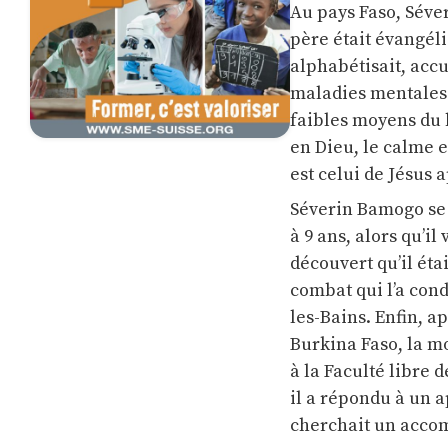
Au pays Faso, Séve
père était évangéli
alphabétisait, accu
maladies mentales e
faibles moyens du b
en Dieu, le calme e
est celui de Jésus 
Séverin Bamogo se 
à 9 ans, alors qu’il
découvert qu’il étai
combat qui l’a cond
les-Bains. Enfin, a
Burkina Faso, la mo
à la Faculté libre 
il a répondu à un a
cherchait un accom