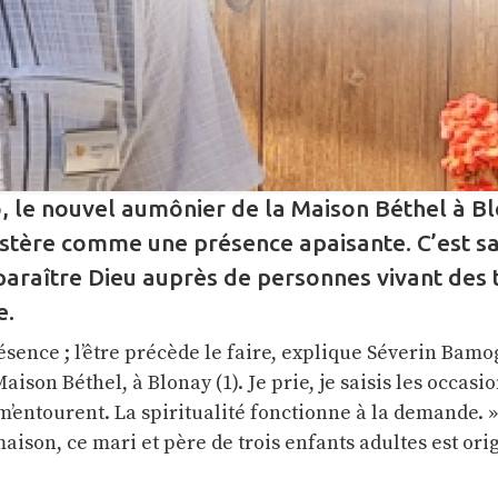
 le nouvel aumônier de la Maison Béthel à Bl
istère comme une présence apaisante. C’est s
sparaître Dieu auprès de personnes vivant des
e.
résence ; l’être précède le faire, explique Séverin Bamo
ison Béthel, à Blonay (1). Je prie, je saisis les occasio
m’entourent. La spiritualité fonctionne à la demande. » 
maison, ce mari et père de trois enfants adultes est ori