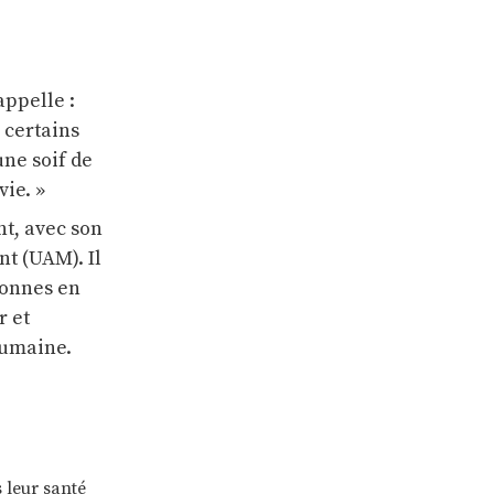
appelle :
c certains
 une soif de
vie. »
t, avec son
t (UAM). Il
rsonnes en
r et
 humaine.
 leur santé