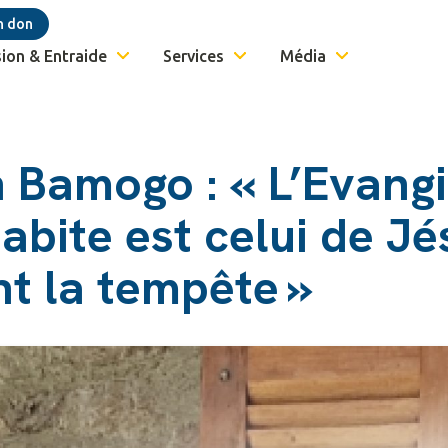
n don
ion & Entraide
Services
Média
 Bamogo : « L’Evangi
abite est celui de Jé
t la tempête »