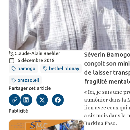
Claude-Alain Baehler
Séverin Bamogo,
6 décembre 2018
conçoit son min
bamogo
bethel blonay
de laisser tran
prazsoleil
fragilité mental
Partager cet article
« Ici, je suis une p
aumônier dans la Ma
lien avec ceux qui 
Publicité
a six mois dans la 
Burkina Faso.