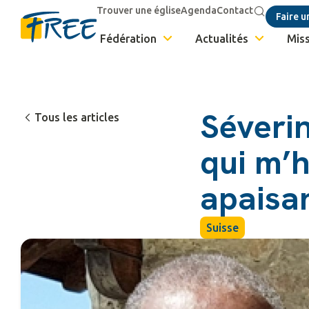
Trouver une église
Agenda
Contact
Faire u
Fédération
Actualités
Miss
Séverin
Tous les articles
qui m’h
apaisan
Suisse