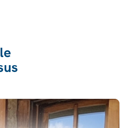
le
sus