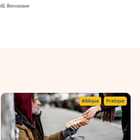
leil. Reconnue
,
Biblique
Pratique