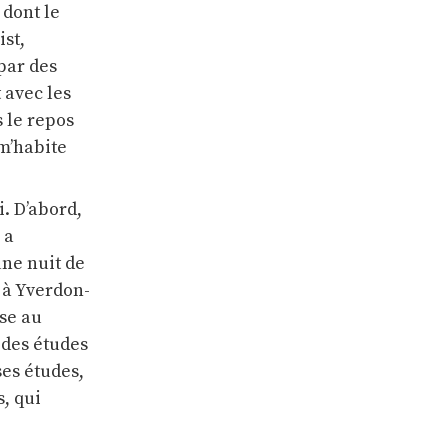
 dont le
ist,
par des
 avec les
s le repos
 m’habite
. D’abord,
 a
 une nuit de
l à Yverdon-
ise au
 des études
ses études,
s, qui