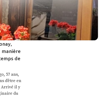
onay,
a manière
 temps de
go, 57 ans,
ns d’être en
Arrivé il y
ginaire du