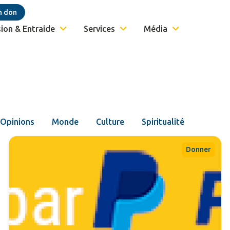
n don
ion & Entraide
Services
Média
Opinions
Monde
Culture
Spiritualité
Donner