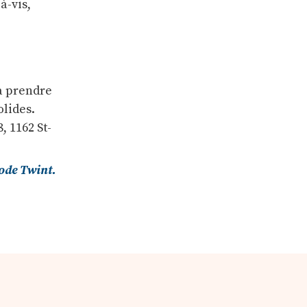
à-vis,
à prendre
olides.
, 1162 St-
ode Twint.