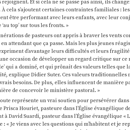
rejoignent. Et si cela ne se passe pas ainsi, ils change
. À cela s’ajoutent certaines contraintes familiales : le
vent être performant avec leurs enfants, avec leur conj
e ‘au top’ sur tous les fronts. »
énérations de pasteurs ont appris à braver les vents co
t en attendant que ça passe. Mais les plus jeunes réagi
xpriment d’avantage leurs difficultés et leurs fragilités
une occasion de développer un regard critique sur ce
e’ qui a dominé, et qui prônait des valeurs telles que la
ité, explique Didier Suter. Ces valeurs traditionnelles
vrais besoins. De plus, elles influencent de manière p
ière de concevoir le ministère pastoral. »
écoute représente un vrai soutien pour persévérer dan
 Prisca Houriet, pasteure dans l’Église évangélique d
nt à David Suardi, pasteur dans l’Église évangélique « L
e : « Je viens avec les questions qui m’habitent et je re