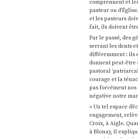
comprennent et les 
pasteur ou d’Église
et les pasteurs doi
fait, ils doivent êtr
Par le passé, des g
serrant les dents e
différemment : ils e
donnent peut-être 
pastoral ‘patriarcal
courage et la ténac
pas forcément nos 
négative notre man
« Un tel espace d’
engagement, relève
Croix, à Aigle. Qua
à Blonay, il expliqu