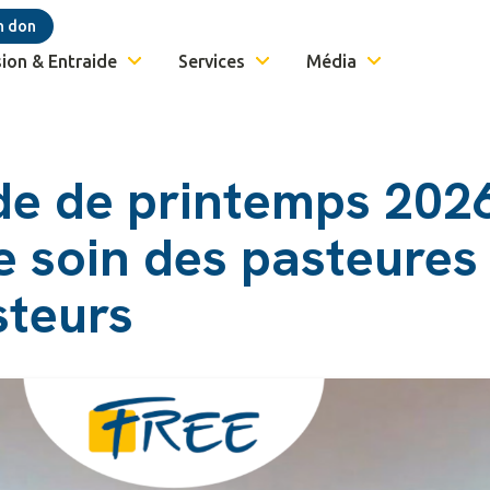
n don
ion & Entraide
Services
Média
de de printemps 2026
 soin des pasteures
steurs