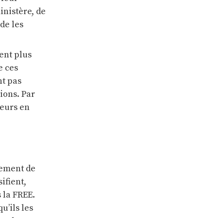
inistère, de
de les
ent plus
e ces
nt pas
ions. Par
teurs en
lement de
sifient,
 la FREE.
u’ils les