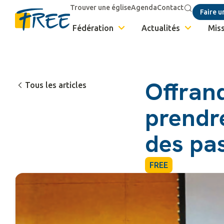
Trouver une église
Agenda
Contact
Faire u
Fédération
Actualités
Miss
Offran
Tous les articles
prendre
des pa
FREE