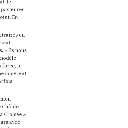
nt de
s pasteures
oint. En
ntraires en
ssent
. « Ils nous
 modèle
 force, le
 ne couvrent
arfois
s mon
e Châble-
a Croisée »,
pars avec