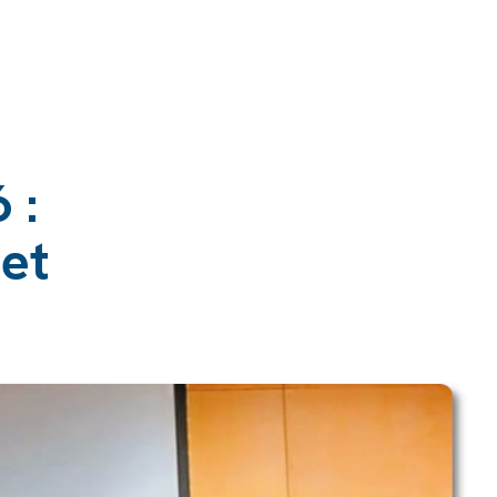
 :
 et