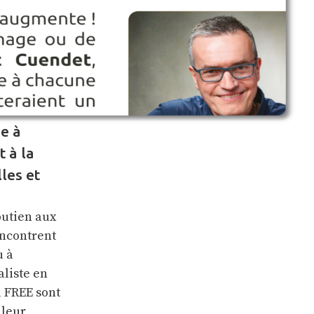
e à
 à la
les et
outien aux
encontrent
u à
aliste en
a FREE sont
 leur