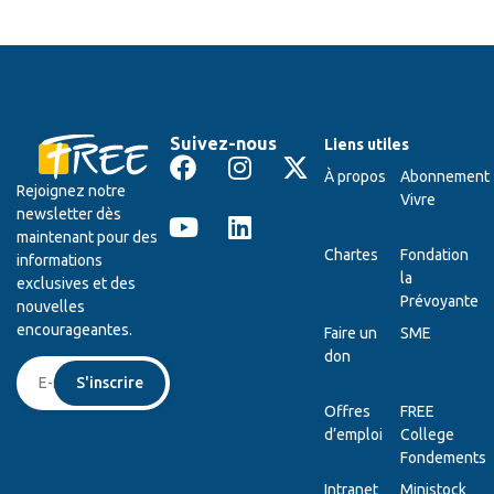
Suivez-nous
Liens utiles
À propos
Abonnement
Rejoignez notre
Vivre
newsletter dès
maintenant pour des
Chartes
Fondation
informations
la
exclusives et des
Prévoyante
nouvelles
encourageantes.
Faire un
SME
don
S'inscrire
Offres
FREE
d’emploi
College
Fondements
Intranet
Ministock