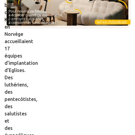
banlieue
de
Kristiansand
en
Norvège
accueillaient
17
équipes
d’implantation
d’Eglises.
Des
luthériens,
des
pentecôtistes,
des
salutistes
et
des