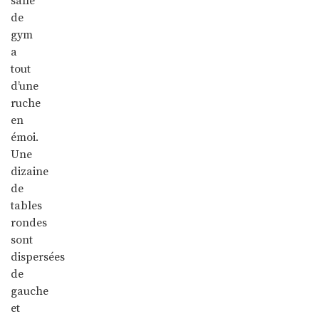
salle
de
gym
a
tout
d’une
ruche
en
émoi.
Une
dizaine
de
tables
rondes
sont
dispersées
de
gauche
et