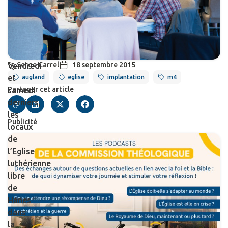
Serge Carrel
18 septembre 2015
Vendredi
et
augland
eglise
implantation
m4
Partager cet article
samedi
derniers,
les
Publicité
locaux
de
l’Eglise
luthérienne
libre
de
Hanes
dans
la