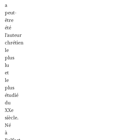
a
peut-
être
été
l’auteur
chrétien
le
plus
lu
et
le
plus
étudié
du
XXe
siècle.
Né
à