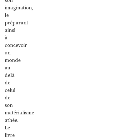
son
imagination,
le
préparant
ainsi
à
concevoir
un
monde
au-
delà
de
celui
de
son
matérialisme
athée.
Le
livre