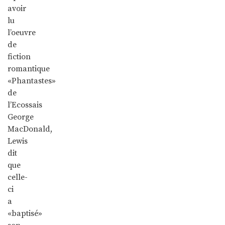
avoir
lu
l’oeuvre
de
fiction
romantique
«Phantastes»
de
l’Ecossais
George
MacDonald,
Lewis
dit
que
celle-
ci
a
«baptisé»