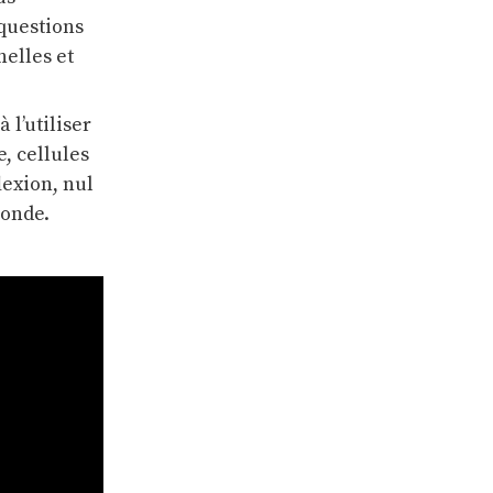
questions
nelles et
l’utiliser
, cellules
lexion, nul
monde.