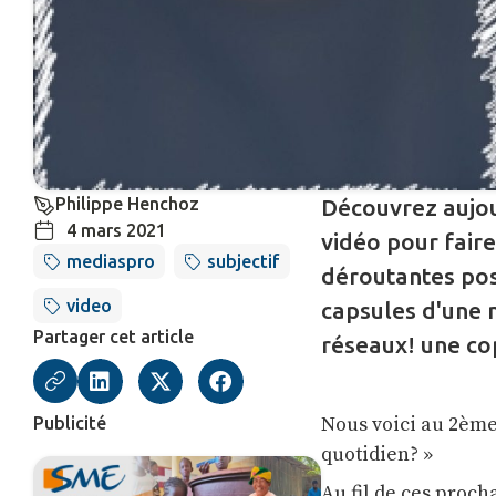
Philippe Henchoz
Découvrez aujou
4 mars 2021
vidéo pour faire
mediaspro
subjectif
déroutantes pos
video
capsules d'une 
Partager cet article
réseaux! une co
Nous voici au 2ème 
Publicité
quotidien? »
Au fil de ces proch