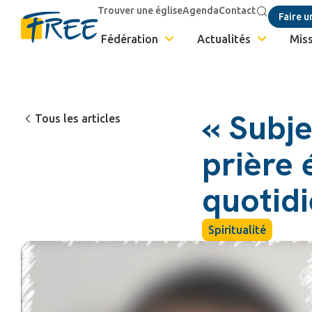
Trouver une église
Agenda
Contact
Faire u
Fédération
Actualités
Miss
« Subjec
Tous les articles
prière 
quotid
Spiritualité