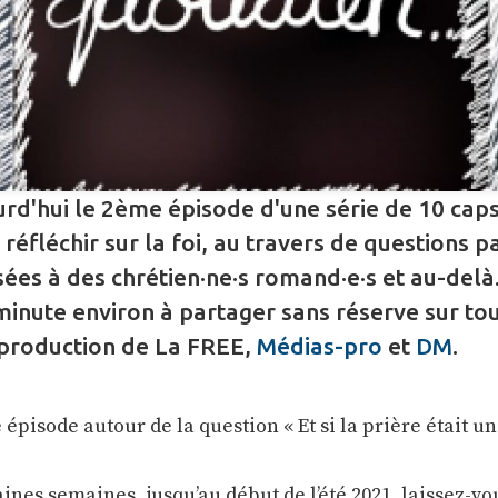
rd'hui le 2ème épisode d'une série de 10 cap
 réfléchir sur la foi, au travers de questions p
ées à des chrétien·ne·s romand·e·s et au-delà
minute environ à partager sans réserve sur tou
production de La FREE,
Médias-pro
et
DM
.
épisode autour de la question « Et si la prière était un
aines semaines, jusqu’au début de l’été 2021, laissez-vo