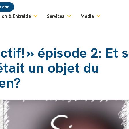
n don
ion & Entraide
Services
Média
tif! » épisode 2: Et s
était un objet du
ien?