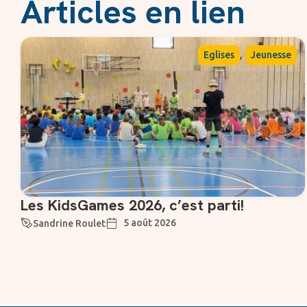
Articles en lien
,
Eglises
Jeunesse
Les KidsGames 2026, c’est parti!
5 août 2026
Sandrine Roulet