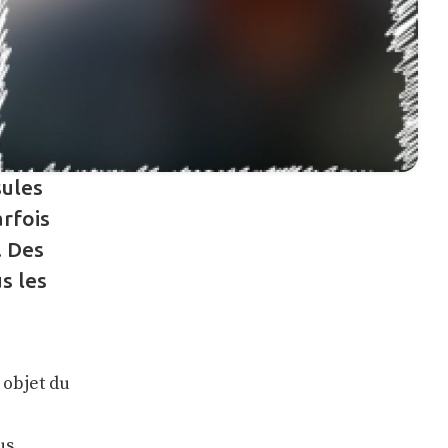
sules
arfois
. Des
s les
 objet du
us