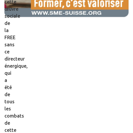
cette
œuvre
sociale
de
la
FREE
sans
ce
directeur
énergique,
qui
a
été
de
tous
les
combats
de
cette