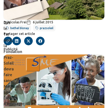
Nicolas Frei
6 juillet 2015
Dès
le
bethel blonay
prazsoleil
Partager cet article
1er
août,
la
Publicité
Fondation
Praz-
Soleil
devra
faire
sans
Matthias
Link.
Difficile
d’envisager