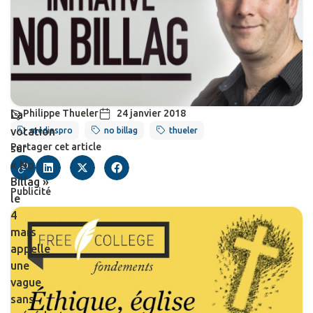
Philippe Thueler
24 janvier 2018
La
votation
mediaspro
no billag
thueler
Partager cet article
sur
« No
Billag »
Publicité
le
4
mars
appelle
une
vague
sans