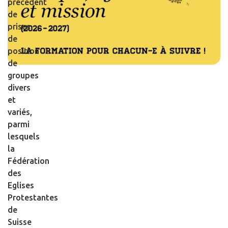
précédent
de
prises
de
position
de
groupes
divers
et
variés,
parmi
lesquels
la
Fédération
des
Eglises
Protestantes
de
Suisse