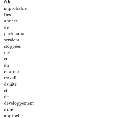
fait
improbable.
Des
années
de
partenariat
seraient
stoppées
net
et
un
énorme
travail
d’unité
et
de
développement
d’une
approche