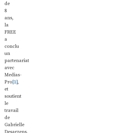
de
8
ans,
la
FREE
a
conclu
un
partenariat
avec
Medias-
Pro
[1]
,
et
soutient
le
travail
de
Gabrielle
Desarzens,