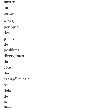
mettre
un
terme.
Alors,
pourquoi
des
prises
de
positions
divergentes
du
côté
des
évangéliques ?
Au-
delà
de
la
libre