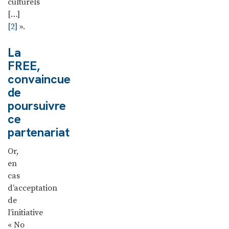
culturels
[…]
[2]
».
La
FREE,
convaincue
de
poursuivre
ce
partenariat
Or,
en
cas
d’acceptation
de
l’initiative
« No