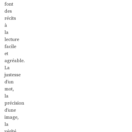
font
des
récits
à
la
lecture
facile
et
agréable.
La
justesse
d’un
mot,
la
précision
d’une
image,
la
vérité