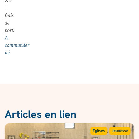
25.-
+
frais
de
port.
A
commander
ici
.
Articles en lien
,
Eglises
Jeunesse