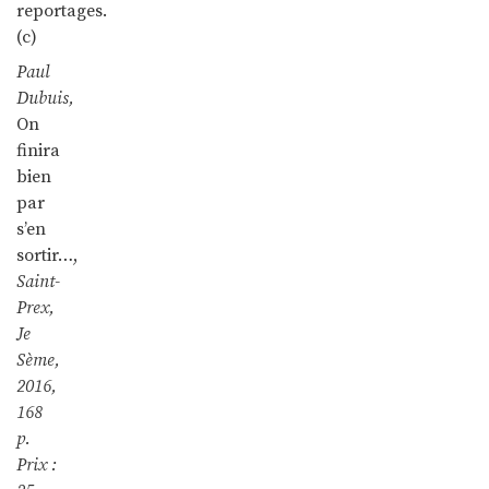
reportages.
(c)
Paul
Dubuis,
On
finira
bien
par
s’en
sortir…,
Saint-
Prex,
Je
Sème,
2016,
168
p.
Prix :