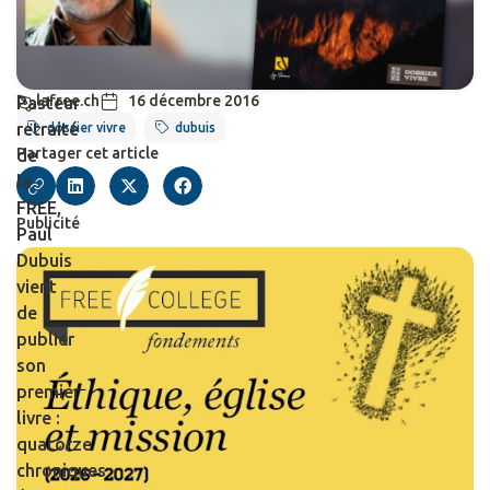
lafree.ch
16 décembre 2016
Pasteur
retraité
dossier vivre
dubuis
Partager cet article
de
la
FREE,
Publicité
Paul
Dubuis
vient
de
publier
son
premier
livre :
quatorze
chroniques