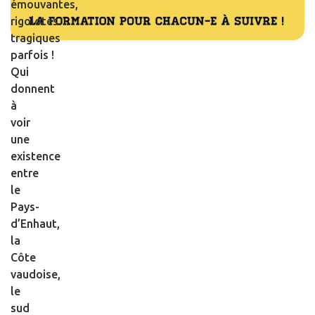
émouvantes,
rigolotes…
tragiques
parfois !
Qui
donnent
à
voir
une
existence
entre
le
Pays-
d’Enhaut,
la
Côte
vaudoise,
le
sud