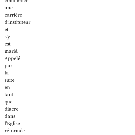
commencé
une
carrière
d’instituteur
et
s’y
est
marié.
Appelé
par
la
suite
en
tant
que
diacre
dans
l’Eglise
réformée