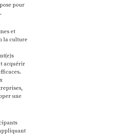
opose pour
.
mmes et
 la culture
nt(e)s
et acquérir
fficaces.
x
treprises,
opper une
cipants
 appliquant