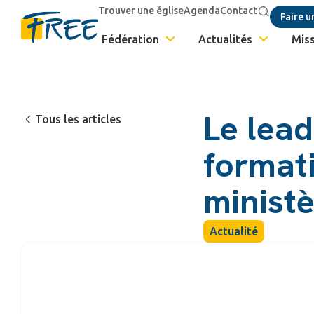
Trouver une église
Agenda
Contact
Faire u
Fédération
Actualités
Miss
Le lea
Tous les articles
format
minist
Actualité