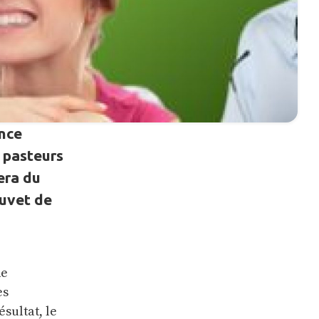
ance
 pasteurs
era du
Juvet de
de
es
sultat, le