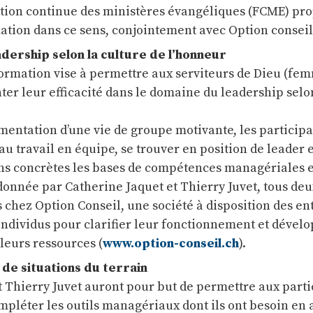
tion continue des ministères évangéliques (FCME) pr
ation dans ce sens, conjointement avec Option conseil
dership selon la culture de l’honneur
 formation vise à permettre aux serviteurs de Dieu (fe
r leur efficacité dans le domaine du leadership selon
imentation d’une vie de groupe motivante, les participa
au travail en équipe, se trouver en position de leader 
ions concrètes les bases de compétences managériales e
donnée par Catherine Jaquet et Thierry Juvet, tous deu
 chez Option Conseil, une société à disposition des en
 individus pour clarifier leur fonctionnement et dével
 leurs ressources (
www.option-conseil.ch
).
r de situations du terrain
t Thierry Juvet auront pour but de permettre aux parti
ompléter les outils managériaux dont ils ont besoin en