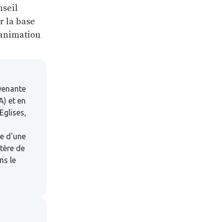
nseil
r la base
’animation
rvenante
A) et en
Eglises,
ce d'une
tère de
ns le