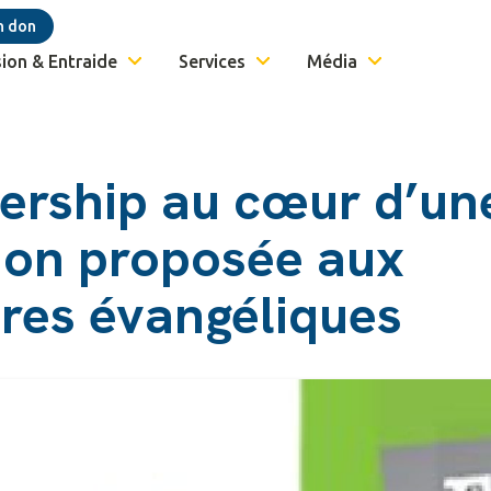
n don
ion & Entraide
Services
Média
dership au cœur d’un
ion proposée aux
ères évangéliques