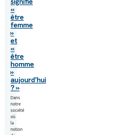
signifie
«
être
femme
»
et
«
être
homme
»
aujourd’hui
? »
Dans
notre
société
où
la
notion