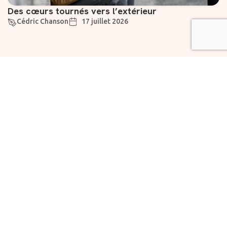
Des cœurs tournés vers l’extérieur
Cédric Chanson
17 juillet 2026
Suivez-nous
Liens utiles
À propos
Abonnement
Rejoignez notre
Vivre
newsletter dès
maintenant pour des
Chartes
Fondation
informations
la
exclusives et des
Prévoyante
nouvelles
encourageantes.
Faire un
SME
don