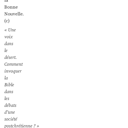
la
Bonne
Nouvelle.
(c)
« Une
voix
dans
le
désert.
Comment
invoquer
la
Bible
dans
les
débats
d’une
société
postchrétienne ? »