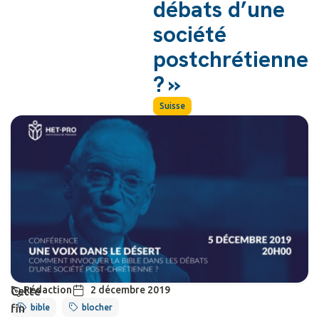
débats d’une
société
postchrétienne
? »
Suisse
Rédaction
2 décembre 2019
Cette
fin
bible
blocher