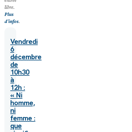
entrée
libre.
Plus
d’infos
.
Vendredi
6
décembre
de
10h30
à
12h :
« Ni
homme,
ni
femme :
que