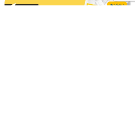
Pratique
FREE COLLEGE : « Les récits de la naissance de
Jésus et l’incarnation » avec le professeur Henri
Blocher (7 et 8 décembre 2018)
Rédaction
6 juin 2018
Actualité