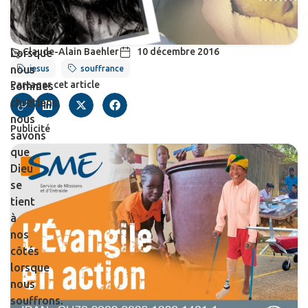
Claude-Alain Baehler
10 décembre 2016
Lorsque
nous
jesus
souffrance
Partager cet article
sommes
chrétiens,
nous
Publicité
savons
que
Dieu
se
tient
à
nos
côtés
lorsque
nous
souffrons.