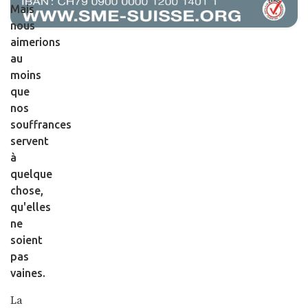
Mais
nous
aimerions
au
moins
que
nos
souffrances
servent
à
quelque
chose,
qu'elles
ne
soient
pas
vaines.
La