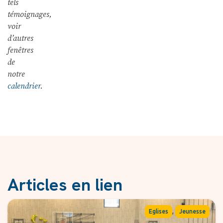
tels
témoignages,
voir
d’autres
fenêtres
de
notre
calendrier
.
Articles en lien
,
Eglises
Jeunesse