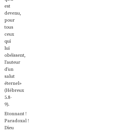
est
devenu,
pour
tous
ceux
qui
lui
obéissent,
l’auteur
d’un
salut
éternel»
(Hébreux
5.8-
9).
Etonnant !
Paradoxal !
Dieu