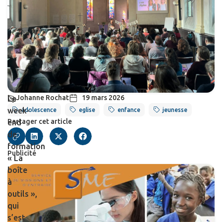
Johanne Rochat
19 mars 2026
Le
week-
adolescence
eglise
enfance
jeunesse
Partager cet article
end
de
formation
Publicité
« La
boîte
à
outils »,
qui
s’est