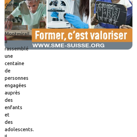
déroulé
en
mars
à
Montmirail,
a
rassemblé
une
centaine
de
personnes
engagées
auprès
des
enfants
et
des
adolescents.
Il