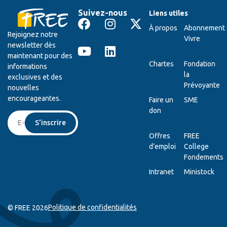
Suivez-nous
Liens utiles
À propos
Abonnement
Rejoignez notre
Vivre
newsletter dès
maintenant pour des
Chartes
Fondation
informations
la
exclusives et des
Prévoyante
nouvelles
encourageantes.
Faire un
SME
don
S'inscrire
Offres
FREE
d’emploi
College
Fondements
Intranet
Ministock
Politique de confidentialités
© FREE 2026