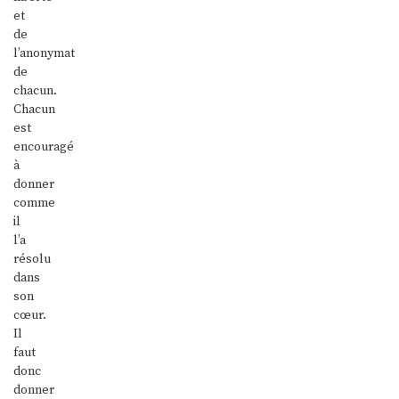
et
de
l’anonymat
de
chacun.
Chacun
est
encouragé
à
donner
comme
il
l’a
résolu
dans
son
cœur.
Il
faut
donc
donner