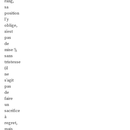
rang,
sa
position
l’y
oblige,
n’est
pas
de
mise !),
sans
tristesse
(il
ne
s’agit
pas
de
faire
un
sacrifice
à
regret,
mais