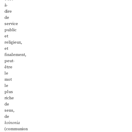
à-
dire
de
service
public
et
religieux,
et
finalement,
peut-
être
le
mot
le
plus
riche
de
sens,
de
koinonia
(communion