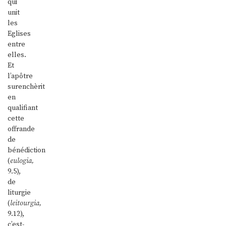
qui
unit
les
Eglises
entre
elles.
Et
l’apôtre
surenchèrit
en
qualifiant
cette
offrande
de
bénédiction
(
eulogia,
9.5),
de
liturgie
(
leitourgia,
9.12),
c’est-