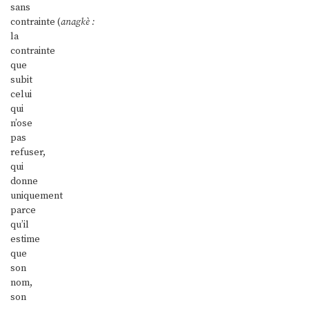
sans
contrainte (
anagkè :
la
contrainte
que
subit
celui
qui
n’ose
pas
refuser,
qui
donne
uniquement
parce
qu’il
estime
que
son
nom,
son