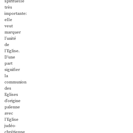
spirituelle
très
importante:
elle
veut
marquer
l’unité
de
l’Eglise.
D’une
part
signifier
la
communion
des
Eglises
d’origine
païenne
avec
l’Eglise
judéo-
chrétienne