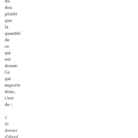
du
don
plutôt
que
la
quantité
de
ce
qui
est
donné.
Ce
qui
importe
donc,
c’est
de :
1.
Se
donner
d’abord