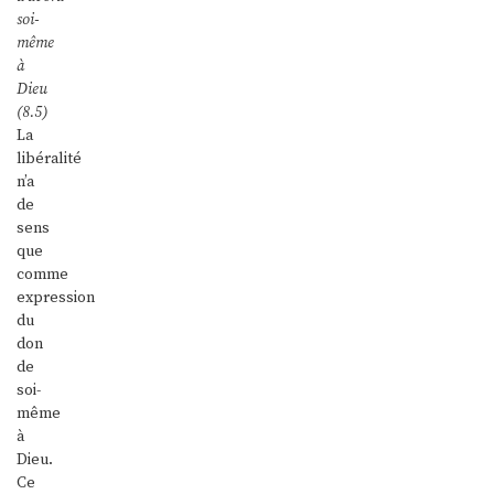
soi-
même
à
Dieu
(8.5)
La
libéralité
n’a
de
sens
que
comme
expression
du
don
de
soi-
même
à
Dieu.
Ce