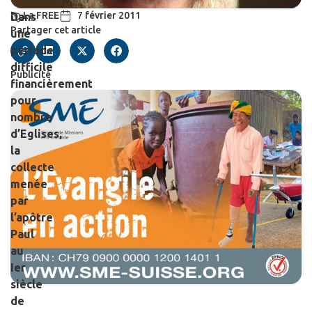
La FREE
7 février 2011
Dans
Partager cet article
une
période
difficile
Publicité
financièrement
pour
nombre
d’Eglises,
la
collecte
menée
par
l’apôtre
Paul
au
Ier
siècle
de