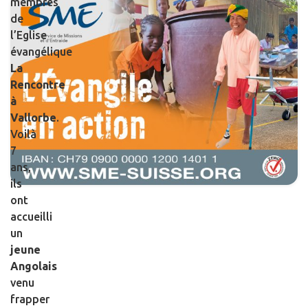
membres
de
l’Eglise
évangélique
La
Rencontre
à
Vallorbe
.
Voilà
7
ans,
ils
ont
accueilli
un
jeune
Angolais
venu
frapper