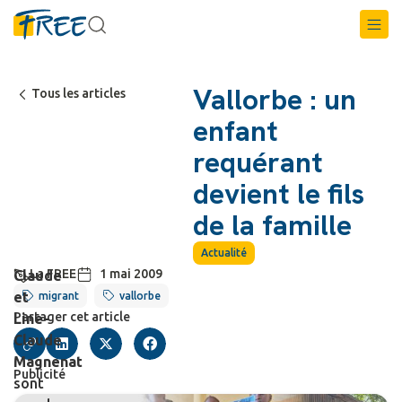
Vallorbe : un
Tous les articles
enfant
requérant
devient le fils
de la famille
Actualité
La FREE
1 mai 2009
Claude
et
migrant
vallorbe
Partager cet article
Line-
Claude
Magnenat
Publicité
sont