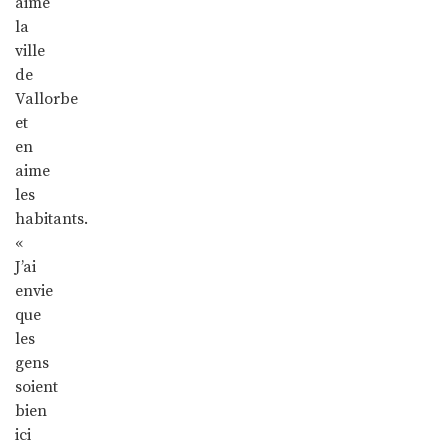
aime
la
ville
de
Vallorbe
et
en
aime
les
habitants.
«
J’ai
envie
que
les
gens
soient
bien
ici