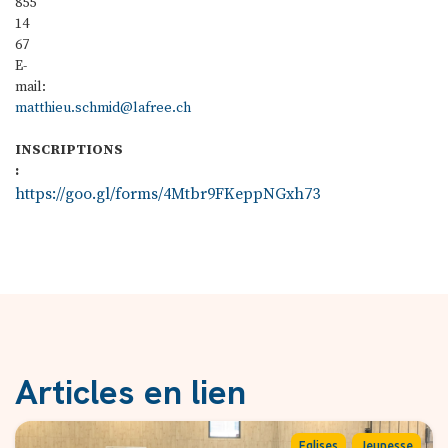
855
14
67
E-
mail:
matthieu.schmid@lafree.ch
INSCRIPTIONS
:
https://goo.gl/forms/4Mtbr9FKeppNGxh73
Articles en lien
,
Eglises
Jeunesse