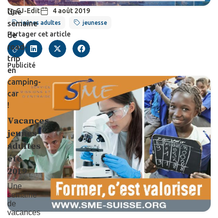
CJ-Edit
4 août 2019
Une
semaine
jeunes adultes
jeunesse
Partager cet article
de
road-
trip
Publicité
en
camping-
car
!
Vacances
jeunes
adultes
été
2019
Une
semaine
de
vacances