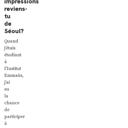
impressions
reviens-
tu
de
Séoul?
Quand
j’étais
étudiant
à
l’Institut
Emmaüs,
j’ai
eu
la
chance
de
participer
à