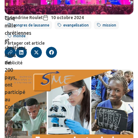
Sandrine Roulet
10 octobre 2024
Cinq
mille
congres de lausanne
evangelisation
mission
chrétiennes
monde
et
Partager cet article
chrétiens,
issus
de
Publicité
200
pays,
ont
participé
au
Congrès
de
Lausanne,
à
Séoul,