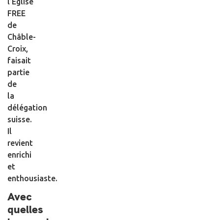
l’Eglise
FREE
de
Châble-
Croix,
faisait
partie
de
la
délégation
suisse.
Il
revient
enrichi
et
enthousiaste.
Avec
quelles