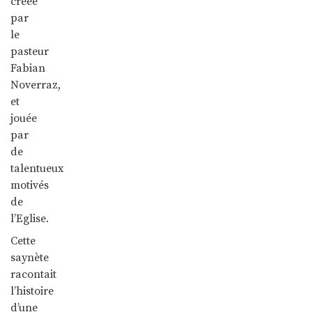
créée
par
le
pasteur
Fabian
Noverraz,
et
jouée
par
de
talentueux
motivés
de
l’Eglise.
Cette
saynète
racontait
l’histoire
d’une