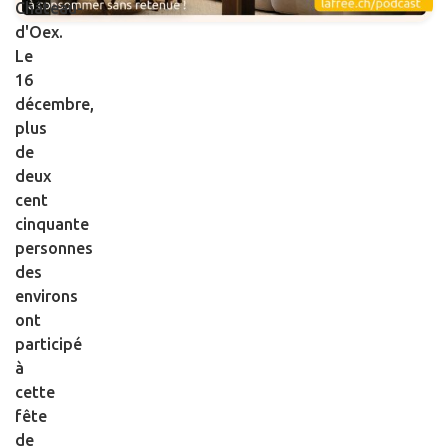
Château-
d'Oex.
Le
16
décembre,
plus
de
deux
cent
cinquante
personnes
des
environs
ont
participé
à
cette
fête
de