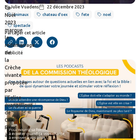
Julie Vuadens
22 décembre 2023
Ce
Noël
animaux
chateau d'oex
fete
noel
2023
spectacle
marque
Partager cet article
le
redémarrage
de
Publicité
la
Crèche
vivante
proposée
par
l'Eglise
évangélique
de
Clos-
Riant
à