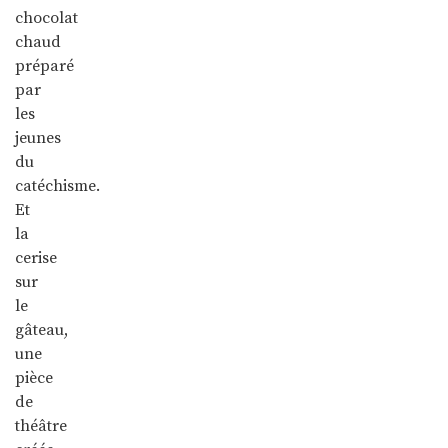
chocolat
chaud
préparé
par
les
jeunes
du
catéchisme.
Et
la
cerise
sur
le
gâteau,
une
pièce
de
théâtre