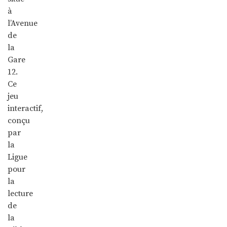
à
l’Avenue
de
la
Gare
12.
Ce
jeu
interactif,
conçu
par
la
Ligue
pour
la
lecture
de
la