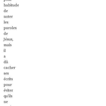
habitude
de
noter
les
paroles
de
Jésus,
mais
il
a
dû
cacher
ses
écrits
pour
éviter
qu’ils
ne