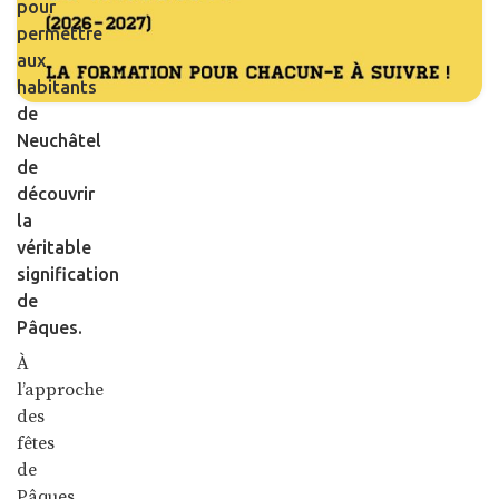
pour
permettre
aux
habitants
de
Neuchâtel
de
découvrir
la
véritable
signification
de
Pâques.
À
l’approche
des
fêtes
de
Pâques,