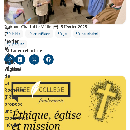
Anne-Charlotte Müller
5 février 2025
Du
7
bible
crucifixion
jeu
neuchatel
février
paques
au
Partager cet article
19
avril,
l’Église
Publicité
de
La
Rochette
(FREE)
propose
une
expérience
inédite