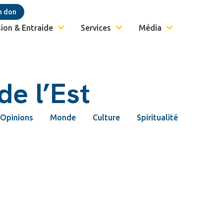
n don
ion & Entraide
Services
Média
e l’Est
Opinions
Monde
Culture
Spiritualité