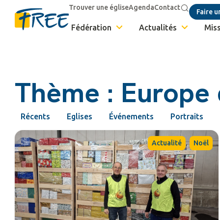
Trouver une église
Agenda
Contact
Faire u
Fédération
Actualités
Miss
Thème : Europe d
Récents
Eglises
Événements
Portraits
,
Actualité
Noël