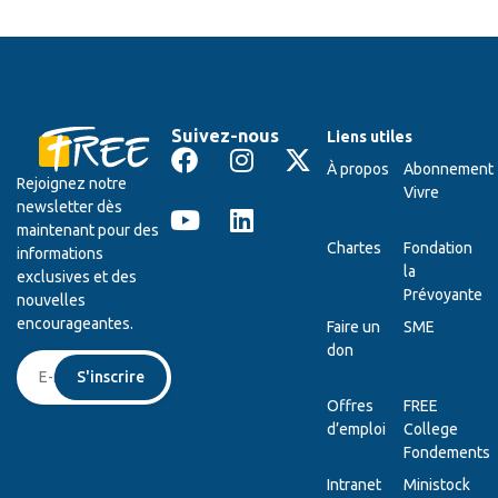
Suivez-nous
Liens utiles
À propos
Abonnement
Rejoignez notre
Vivre
newsletter dès
maintenant pour des
Chartes
Fondation
informations
la
exclusives et des
Prévoyante
nouvelles
encourageantes.
Faire un
SME
don
S'inscrire
Offres
FREE
d’emploi
College
Fondements
Intranet
Ministock