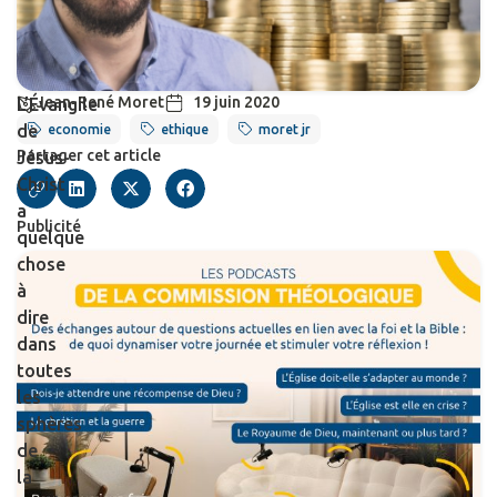
Jean-René Moret
19 juin 2020
L’Évangile
de
economie
ethique
moret jr
Partager cet article
Jésus-
Christ
a
Publicité
quelque
chose
à
dire
dans
toutes
les
sphères
de
la