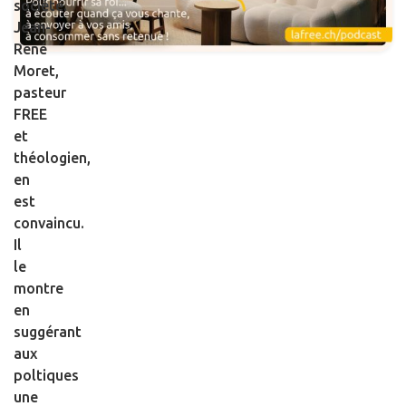
société.
Jean-
René
Moret,
pasteur
FREE
et
théologien,
en
est
convaincu.
Il
le
montre
en
suggérant
aux
poltiques
une