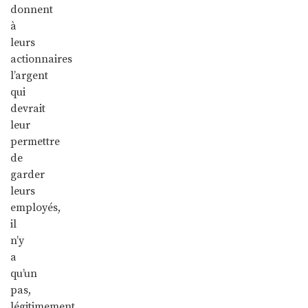
donnent
à
leurs
actionnaires
l’argent
qui
devrait
leur
permettre
de
garder
leurs
employés,
il
n’y
a
qu’un
pas,
légitimement