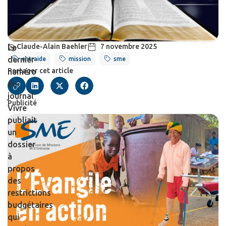
Claude-Alain Baehler
7 novembre 2025
Le
dernier
entraide
mission
sme
Partager cet article
numéro
du
journal
Publicité
Vivre
publiait
un
dossier
à
propos
des
restrictions
budgétaires
qui