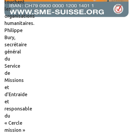
touchent
les
organisations
humanitaires.
Philippe
Bury,
secrétaire
général
du
Service
de
Missions
et
d’Entraide
et
responsable
du
« Cercle
mission »