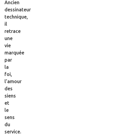
Ancien
dessinateur
technique,
il
retrace
une
vie
marquée
par
la
foi,
l’amour
des
siens
et
le
sens
du
service.