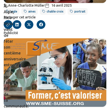
Anne-Charlotte Müller
16 avril 2025
À
Aigle,
aigle
aines
chable croix
portrait
Partager cet article
Rico
Wyss
vient
Publicité
de
fêter
son
centième
anniversaire
entouré
de
sa
famille
et
de
sa
communauté.