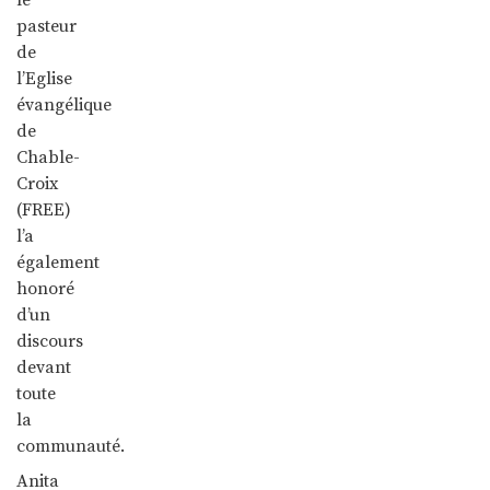
pasteur
de
l’Eglise
évangélique
de
Chable-
Croix
(FREE)
l’a
également
honoré
d’un
discours
devant
toute
la
communauté.
Anita