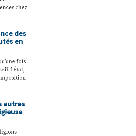
cences chez
ance des
utés en
qu’une fois
eil d’État,
composition
s autres
igieuse
ligions