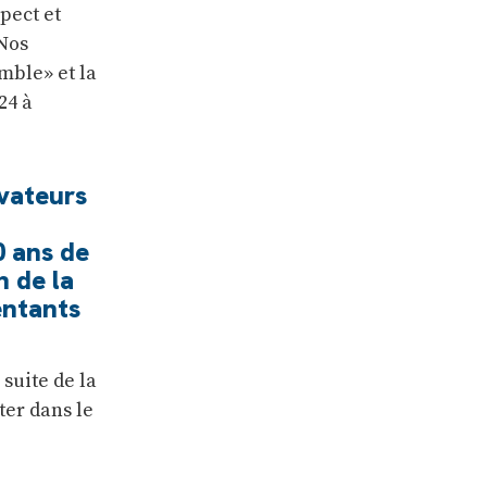
spect et
 Nos
mble» et la
24 à
vateurs
0 ans de
n de la
entants
 suite de la
ter dans le