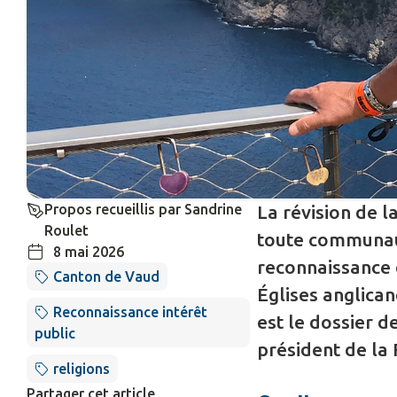
Propos recueillis par Sandrine
La révision de l
Roulet
toute communaut
8 mai 2026
reconnaissance d
Canton de Vaud
Églises anglican
Reconnaissance intérêt
est le dossier d
public
président de la
religions
Partager cet article