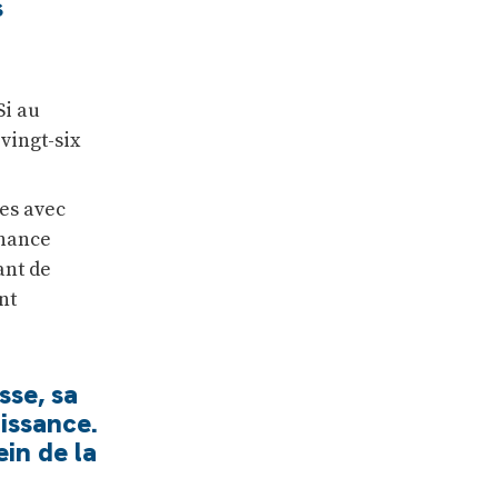
s
Si au
vingt-six
ces avec
rnance
ant de
nt
sse, sa
issance.
ein de la