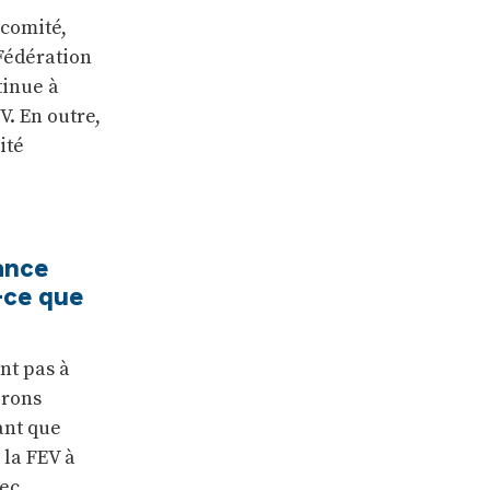
 comité,
 Fédération
tinue à
. En outre,
ité
ance
-ce que
nt pas à
érons
ant que
 la FEV à
vec