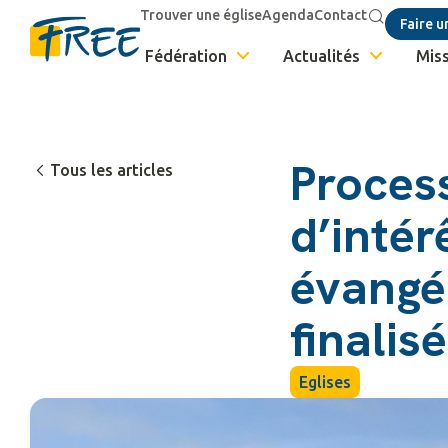
Trouver une église
Agenda
Contact
Faire u
Fédération
Actualités
Miss
Proces
Tous les articles
d’intér
évangé
finalis
Eglises