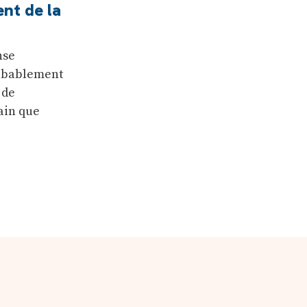
nt de la
nse
robablement
 de
main que