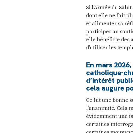
Si l’Armée du Salut
dont elle ne fait p
et alimenter sa réf
participer au sout
elle bénéficie des 
d’utiliser les temp
En mars 2026, 
catholique-ch
d’intérêt publ
cela augure p
Ce fut une bonne s
l’unanimité. Cela 
évidemment une iss
certaines interroga
certaines mouvance