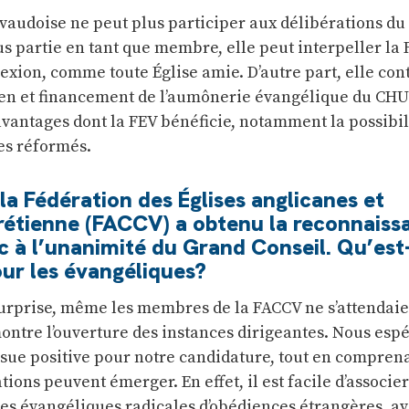
 vaudoise ne peut plus participer aux délibérations du
lus partie en tant que membre, elle peut interpeller la
lexion, comme toute Église amie. D’autre part, elle con
ien et financement de l’aumônerie évangélique du CHUV
avantages dont la FEV bénéficie, notamment la possibil
les réformés.
la Fédération des Églises anglicanes et
rétienne (FACCV) a obtenu la reconnaiss
ic à l’unanimité du Grand Conseil. Qu’est
our les évangéliques?
urprise, même les membres de la FACCV ne s’attendaie
montre l’ouverture des instances dirigeantes. Nous esp
ue positive pour notre candidature, tout en compren
tions peuvent émerger. En effet, il est facile d’associer
s évangéliques radicales d’obédiences étrangères, a