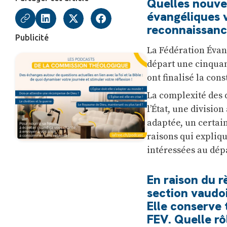
Quelles nouve
évangéliques 
reconnaissanc
Publicité
La Fédération Évan
départ une cinquant
ont finalisé la con
La complexité des d
l’État, une divisio
adaptée, un certain
raisons qui expliqu
intéressées au dép
En raison du r
section vaudo
Elle conserve 
FEV. Quelle rô