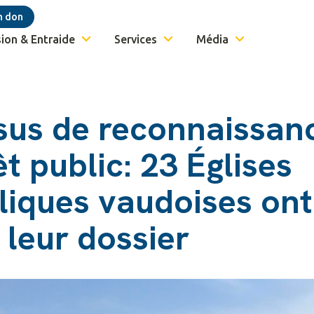
n don
ion & Entraide
Services
Média
sus de reconnaissan
êt public: 23 Églises
liques vaudoises ont
é leur dossier