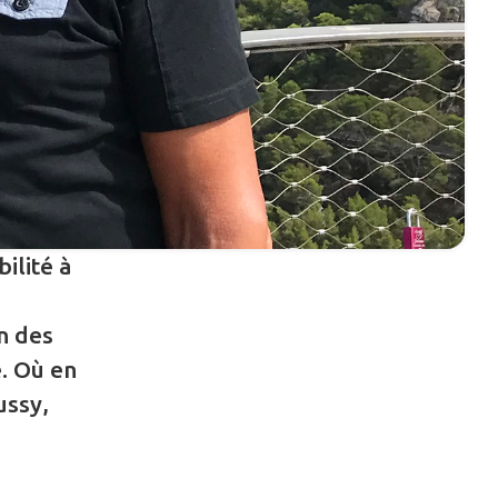
ilité à
n des
e. Où en
ussy,