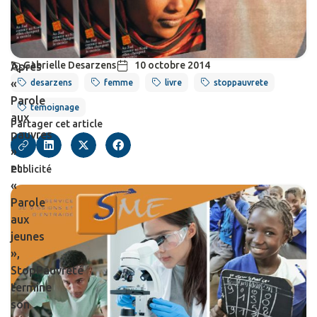
Gabrielle Desarzens
10 octobre 2014
Après
«
desarzens
femme
livre
stoppauvrete
Parole
temoignage
aux
Partager cet article
pauvres
»
et
Publicité
«
Parole
aux
jeunes
»,
StopPauvreté
termine
son