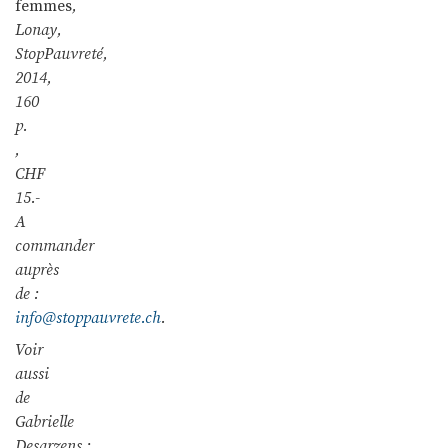
femmes
,
Lonay,
StopPauvreté,
2014,
160
p.
,
CHF
15.-
A
commander
auprès
de :
info@stoppauvrete.ch
.
Voir
aussi
de
Gabrielle
Desarzens :