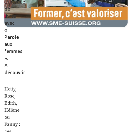
triptyque
de
livres
avec
«
Parole
aux
femmes
».
A
découvrir
!
Hetty,
Rose,
Edith,
Hélène
ou
Fanny :
ces