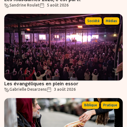
Sandrine Roulet
5 août 2026
,
Société
Médias
Les évangéliques en plein essor
Gabrielle Desarzens
3 août 2026
,
Biblique
Pratique