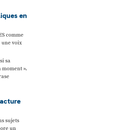
liques en
 RES comme
e une voix
si sa
on moment ».
rase
racture
ns sujets
core un