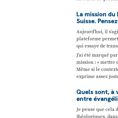
La mission du 
Suisse. Pense
Aujourd’hui, il s’a
plateforme permetta
qui essaye de tran
J’ai été marqué par
mission : « mettre 
Même si le contexte
exprime assez just
Quels sont, à 
entre évangél
Je pense que cela d
théologiques, dans 