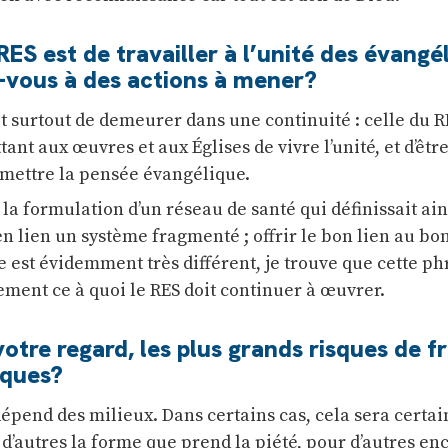
RES est de travailler à l’unité des évangé
z-vous à des actions à mener?
git surtout de demeurer dans une continuité : celle du
nt aux œuvres et aux Églises de vivre l’unité, et d’êtr
smettre la pensée évangélique.
 la formulation d’un réseau de santé qui définissait ain
en lien un système fragmenté ; offrir le bon lien au b
 est évidemment très différent, je trouve que cette ph
ement ce à quoi le RES doit continuer à œuvrer.
votre regard, les plus grands risques de f
iques?
épend des milieux. Dans certains cas, cela sera certai
d’autres la forme que prend la piété, pour d’autres en