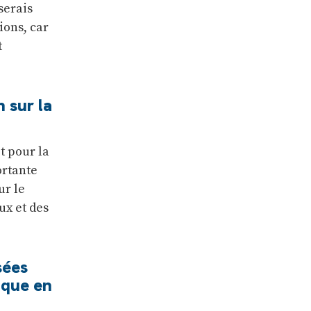
serais
ions, car
t
 sur la
t pour la
ortante
ur le
ux et des
sées
ique en