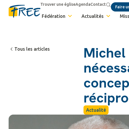
Trouver une église
Agenda
Contact
Faire u
Fédération
Actualités
Miss
Michel S
Tous les articles
nécessa
concep
récipr
Actualité