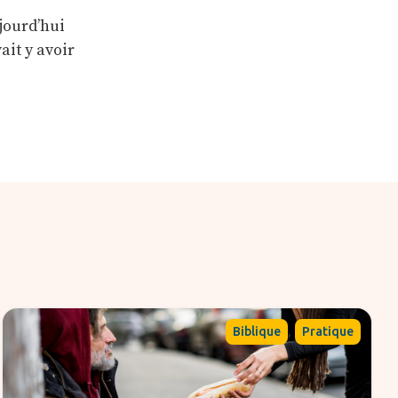
ujourd’hui
vait y avoir
,
Biblique
Pratique