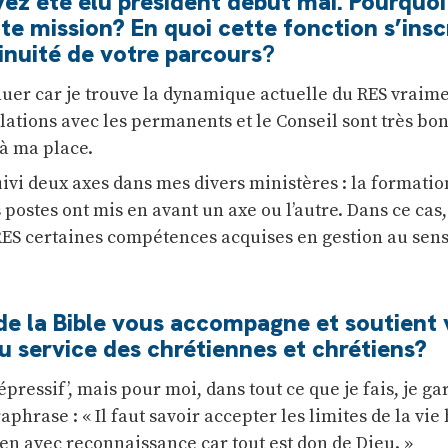
ez été élu président début mai. Pourquoi
te mission? En quoi cette fonction s’inscr
inuité de votre parcours
?
inuer car je trouve la dynamique actuelle du RES vraim
elations avec les permanents et le Conseil sont très bonn
 à ma place.
uivi deux axes dans mes divers ministères : la formation
 postes ont mis en avant un axe ou l’autre. Dans ce cas,
 RES certaines compétences acquises en gestion au sens
de la Bible vous accompagne et soutient 
 service des chrétiennes et chrétiens?
épressif’, mais pour moi, dans tout ce que je fais, je ga
raphrase : « Il faut savoir accepter les limites de la vi
ien avec reconnaissance car tout est don de Dieu. »