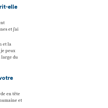
it-elle
ent
es et j’ai
 et la
 je peux
 large du
votre
rde en tête
e humaine et