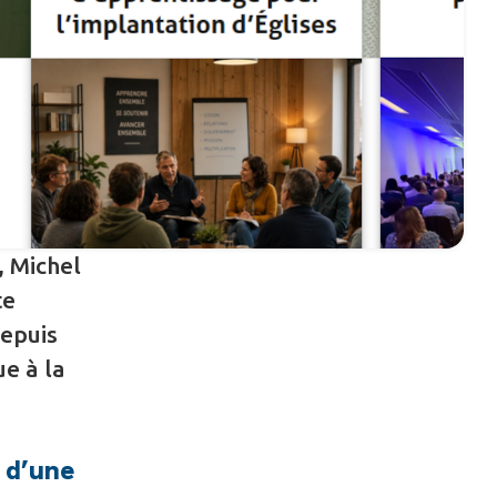
, Michel
te
depuis
ue à la
s d’une