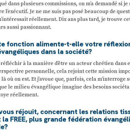
qué dans plusieurs commissions, on m’a demandé si je 
re l’exécutif. Je ne me suis pas posé beaucoup de quest
’intéressait réellement. Dix ans plus tard, je trouve ce
rs aussi passionnant.
fonction alimente-t-elle votre réflexion
évangéliques dans la société?
éfléchir à la manière d’être un acteur chrétien dans e
erspective personnelle, cela rejoint cette mission imp
là où on est. Et j’avoue que, parfois, cela m’interroge s
que le milieu évangélique imagine des besoins sociéta
toye réellement.
vous réjouit, concernant les relations tis
t la FREE, plus grande fédération évangél
de?