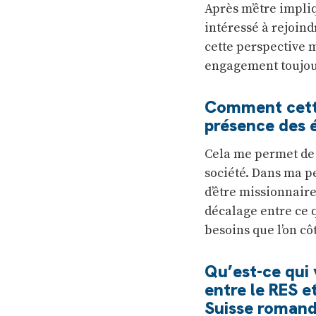
Après m’être impli
intéressé à rejoind
cette perspective m
engagement toujou
Comment cette 
présence des 
Cela me permet de r
société. Dans ma p
d’être missionnaire 
décalage entre ce 
besoins que l’on cô
Qu’est-ce qui 
entre le RES e
Suisse roman