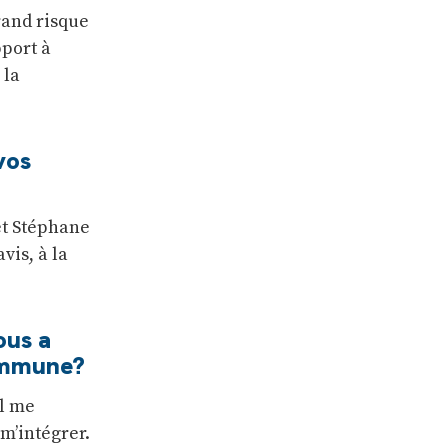
rand risque
pport à
 la
vos
et Stéphane
vis, à la
ous a
commune?
Il me
 m’intégrer.