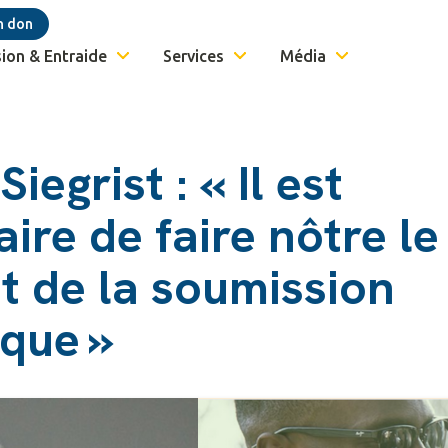
n don
ion & Entraide
Services
Média
iegrist : « Il est
ire de faire nôtre le
t de la soumission
oque »