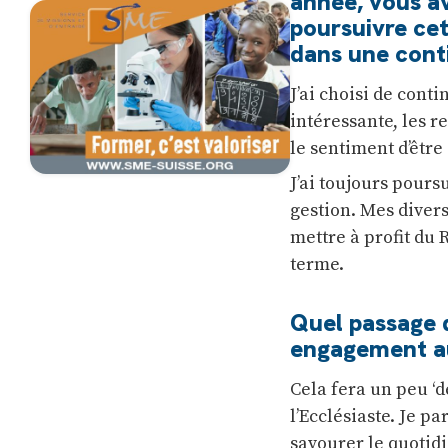
année, vous av
poursuivre cet
dans une cont
J’ai choisi de cont
intéressante, les r
le sentiment d’être
J’ai toujours pours
gestion. Mes divers
mettre à profit du
terme.
Quel passage 
engagement au
Cela fera un peu ‘d
l’Ecclésiaste. Je pa
savourer le quotid