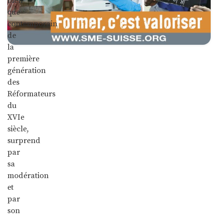
bien
que
contemporain
de
la
première
génération
des
Réformateurs
du
XVIe
siècle,
surprend
par
sa
modération
et
par
son