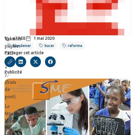
Version
La FREE
1 mai 2020
papier:
blandenier
bucer
reforme
Partager cet article
CHF
15.-
+
Publicité
2.-
(frais
de
port)
Le
Strasbourgeois
Martin
Bucer,