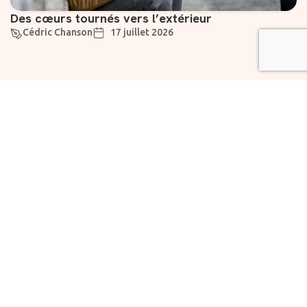
Des cœurs tournés vers l’extérieur
Cédric Chanson
17 juillet 2026
Suivez-nous
Liens utiles
À propos
Abonnement
Rejoignez notre
Vivre
newsletter dès
maintenant pour des
Chartes
Fondation
informations
la
exclusives et des
Prévoyante
nouvelles
encourageantes.
Faire un
SME