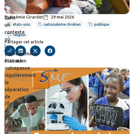
Noémie Girardet
29 mai 2026
Dans
un
états-unis
nationalisme chrétien
politique
contexte
religion
où
Partager cet article
le
gouvernement
étasunien
Publicité
outrepasse
régulièrement
la
séparation
de
l’Église
et
de
l’État,
le