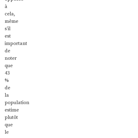
à
cela,
même
s’il
est
important
de
noter
que
43
%
de
la
population
estime
plutôt
que
le