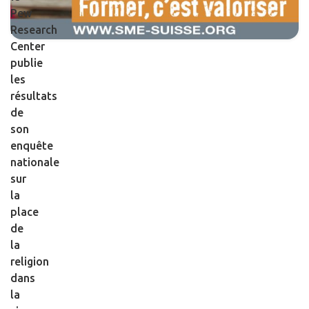
Pew
Research
Center
publie
les
résultats
de
son
enquête
nationale
sur
la
place
de
la
religion
dans
la