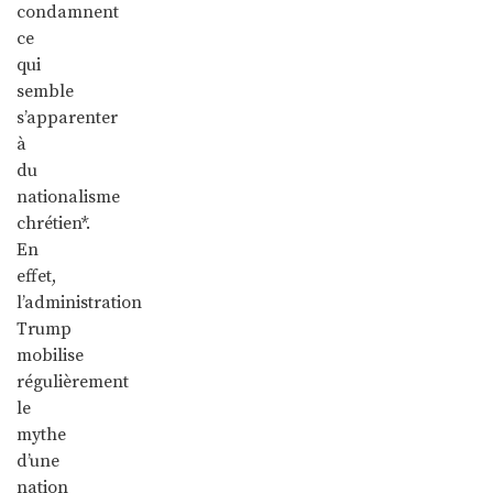
condamnent
ce
qui
semble
s’apparenter
à
du
nationalisme
chrétien*.
En
effet,
l’administration
Trump
mobilise
régulièrement
le
mythe
d’une
nation