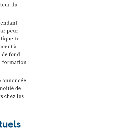
cteur du
 Pendant
par peur
étiquette
ncent à
l de fond
a formation
s » annoncée
 moitié de
rs chez les
tuels