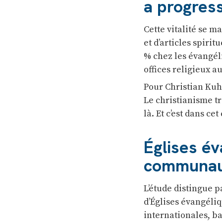
a progres
Cette vitalité se m
et d’articles spirit
% chez les évangél
offices religieux a
Pour Christian Kuh
Le christianisme tr
là. Et c’est dans c
Églises é
communaut
L’étude distingue 
d’Églises évangéliq
internationales, ba