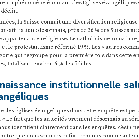
re un phénomène étonnant : les Églises évangéliques
 déclin.
nées, la Suisse connaît une diversification religieuse
n-affiliation : désormais, près de 36 % des Suisses ne 
 appartenance religieuse. Le catholicisme romain re
, et le protestantisme réformé 19 %. Les « autres com
égorie qui regroupe pour la première fois dans cette e
s, totalisent environ 6 % des fidèles.
aissance institutionnelle sa
angéliques
te des Églises évangéliques dans cette enquête est p
. « Le fait que les autorités prennent désormais au sér
nous identifient clairement dans les enquêtes, c’est un
montre que nous sommes enfin reconnus comme acteurs