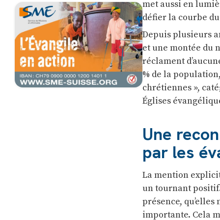
met aussi en lumiè
défier la courbe du
Depuis plusieurs an
et une montée du no
réclament d’aucune
% de la population
chrétiennes », cat
Églises évangélique
Une reconn
par les év
La mention explici
un tournant positif
présence, qu’elles 
importante. Cela 