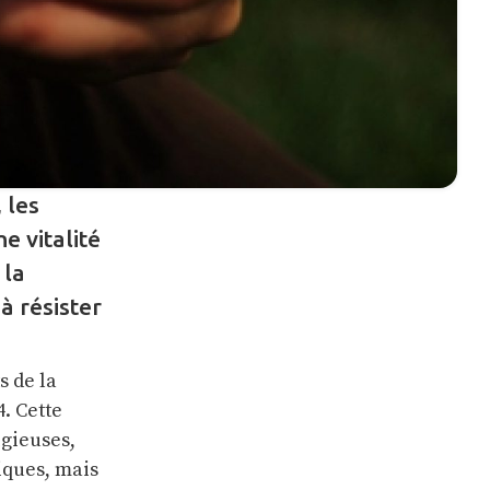
 les
e vitalité
 la
à résister
s de la
4. Cette
igieuses,
iques, mais