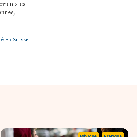
 orientales
ennes,
ité en Suisse
,
Biblique
Pratique