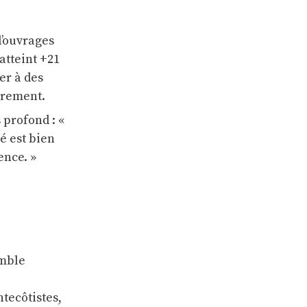
d’ouvrages
 atteint +21
er à des
ièrement.
profond : «
té est bien
ence. »
emble
tecôtistes,