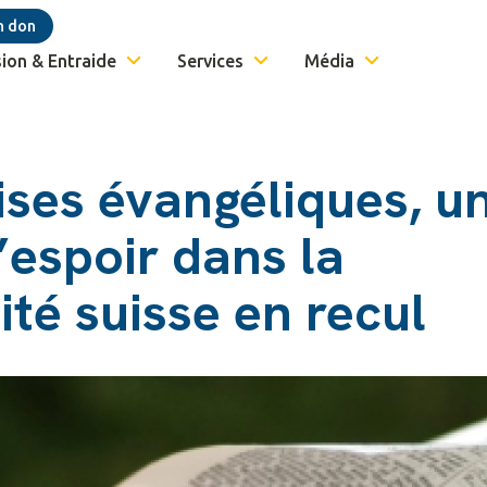
n don
ion & Entraide
Services
Média
ises évangéliques, u
’espoir dans la
sité suisse en recul