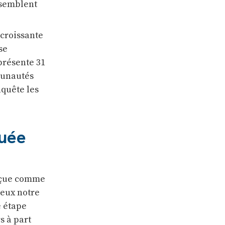
 semblent
 croissante
se
présente 31
munautés
nquête les
luée
erçue comme
ieux notre
e étape
 à part