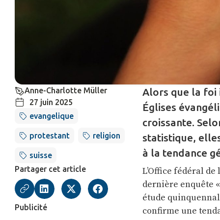
Anne-Charlotte Müller
Alors que la foi
27 juin 2025
Églises évangéli
evangelique
croissante. Selo
protestant
religion
statistique, ell
à la tendance g
suisse
Partager cet article
L’Office fédéral de 
dernière enquête « 
étude quinquennale,
Publicité
confirme une tenda