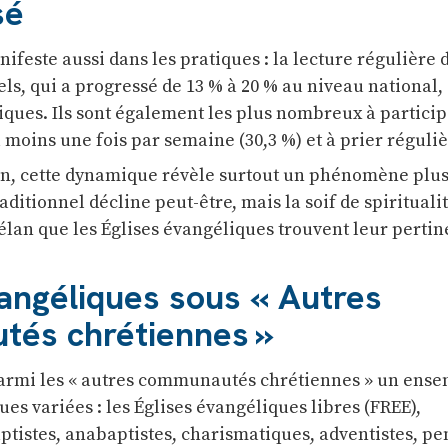
sé
anifeste aussi dans les pratiques : la lecture régulière 
uels, qui a progressé de 13 % à 20 % au niveau national,
iques. Ils sont également les plus nombreux à particip
u moins une fois par semaine (30,3 %) et à prier régul
n, cette dynamique révèle surtout un phénomène plus 
aditionnel décline peut-être, mais la soif de spirituali
et élan que les Églises évangéliques trouvent leur pertin
vangéliques sous « Autres
és chrétiennes »
parmi les « autres communautés chrétiennes » un ens
ues variées : les Églises évangéliques libres (FREE),
ptistes, anabaptistes, charismatiques, adventistes, pen