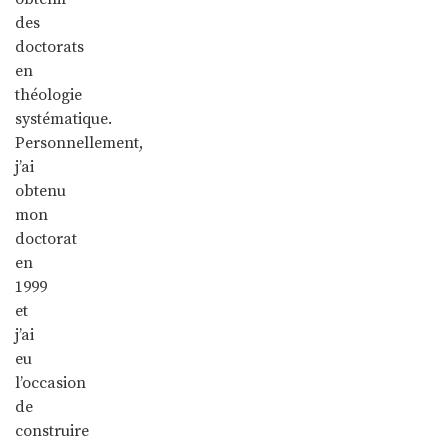
des
doctorats
en
théologie
systématique.
Personnellement,
j’ai
obtenu
mon
doctorat
en
1999
et
j’ai
eu
l’occasion
de
construire