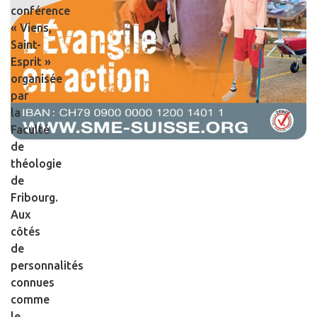
conférence
« Viens,
Saint-
Esprit »
organisée
par
la
Faculté
de
théologie
de
Fribourg.
Aux
côtés
de
personnalités
connues
comme
le