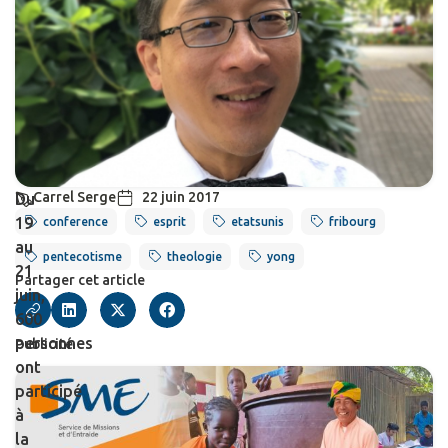
Carrel Serge
22 juin 2017
Du
19
conference
esprit
etatsunis
fribourg
au
pentecotisme
theologie
yong
21
Partager cet article
juin,
600
personnes
Publicité
ont
participé
à
la