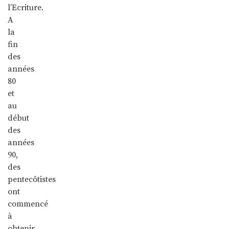
l’Ecriture.
A
la
fin
des
années
80
et
au
début
des
années
90,
des
pentecôtistes
ont
commencé
à
obtenir