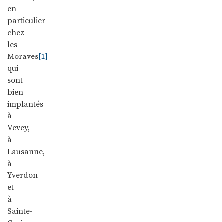
en
particulier
chez
les
Moraves
[1]
qui
sont
bien
implantés
à
Vevey,
à
Lausanne,
à
Yverdon
et
à
Sainte-