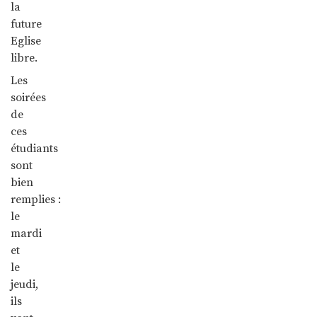
la
future
Eglise
libre.
Les
soirées
de
ces
étudiants
sont
bien
remplies :
le
mardi
et
le
jeudi,
ils