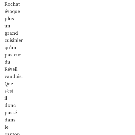
Rochat
évoque
plus
un
grand
cuisinier
qu’un
pasteur
du
Réveil
vaudois.
Que
s’est-
il
donc
passé
dans
le
canton