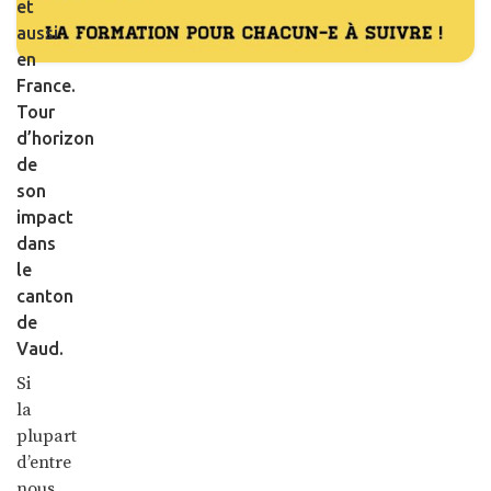
et
aussi
en
France.
Tour
d’horizon
de
son
impact
dans
le
canton
de
Vaud.
Si
la
plupart
d’entre
nous