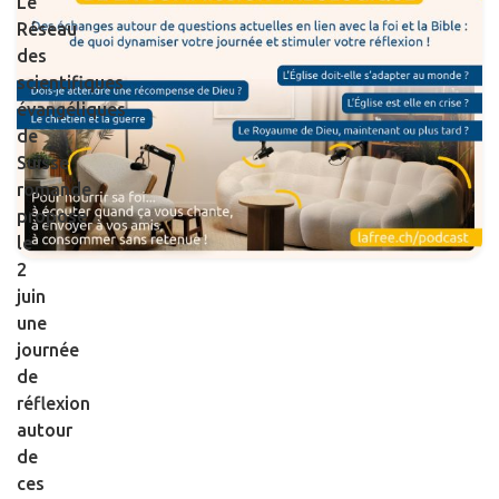
Le
Réseau
des
scientifiques
évangéliques
de
Suisse
romande
propose
le
2
juin
une
journée
de
réflexion
autour
de
ces