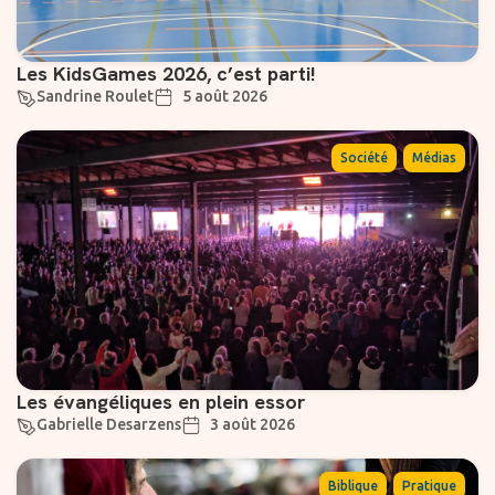
Les KidsGames 2026, c’est parti!
Sandrine Roulet
5 août 2026
,
Société
Médias
Les évangéliques en plein essor
Gabrielle Desarzens
3 août 2026
,
Biblique
Pratique