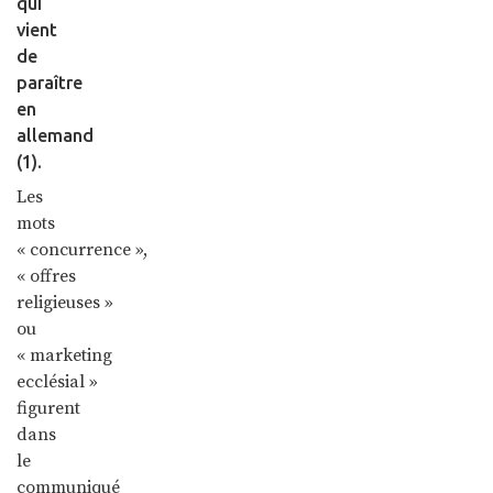
qui
vient
de
paraître
en
allemand
(1).
Les
mots
« concurrence »,
« offres
religieuses »
ou
« marketing
ecclésial »
figurent
dans
le
communiqué