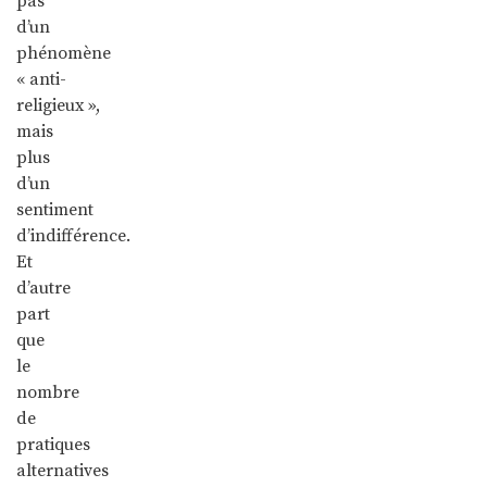
pas
d’un
phénomène
« anti-
religieux »,
mais
plus
d’un
sentiment
d’indifférence.
Et
d’autre
part
que
le
nombre
de
pratiques
alternatives