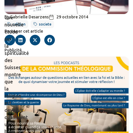
Gabrielle Desarzens
29 octobre 2014
Une
nouvelle
religion
societe
Partager cet article
étude
sur
la
Publicité
spiritualité
des
Suisses
montre
que
la
religion
est
devenue
quasiment
un
bien