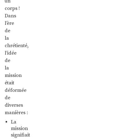
un
corps !
Dans
l’ère
de
la
chrétienté,
l’idée
de
la
mission
était
déformée
de
diverses
manières :
La
mission
signifiait