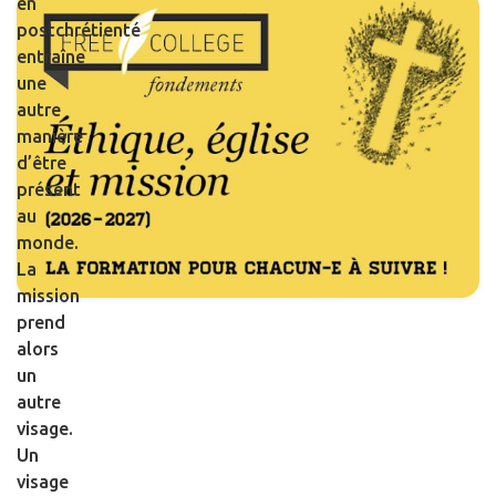
en
postchrétienté
entraîne
une
autre
manière
d’être
présent
au
monde.
La
mission
prend
alors
un
autre
visage.
Un
visage