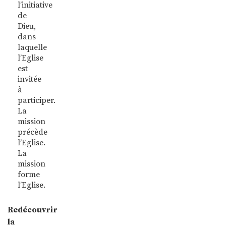
l’initiative
de
Dieu,
dans
laquelle
l’Eglise
est
invitée
à
participer.
La
mission
précède
l’Eglise.
La
mission
forme
l’Eglise.
Redécouvrir
la