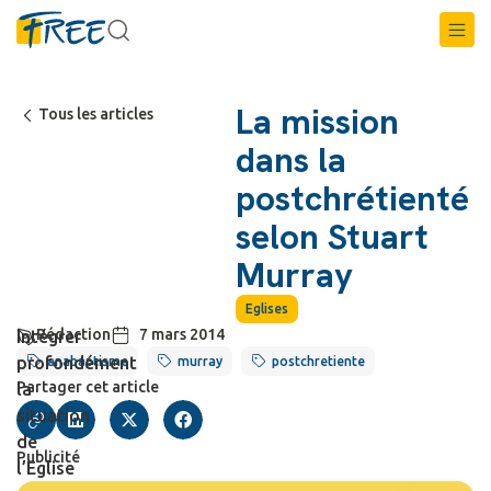
La mission
Tous les articles
dans la
postchrétienté
selon Stuart
Murray
Eglises
Rédaction
7 mars 2014
Intégrer
profondément
anabaptisme
murray
postchretiente
Partager cet article
la
situation
de
Publicité
l’Eglise