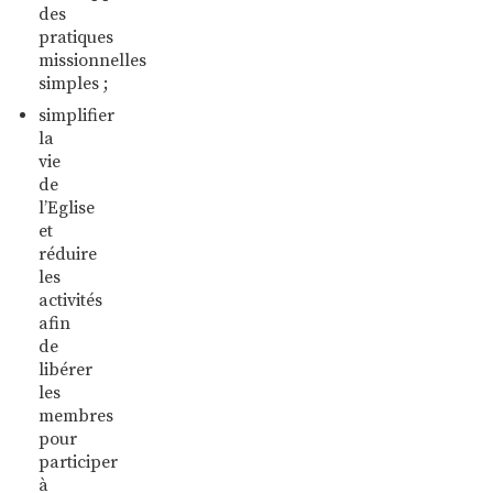
des
pratiques
missionnelles
simples ;
simplifier
la
vie
de
l’Eglise
et
réduire
les
activités
afin
de
libérer
les
membres
pour
participer
à