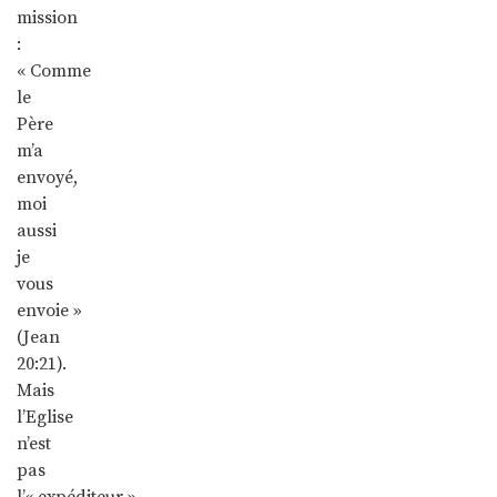
mission
:
« Comme
le
Père
m’a
envoyé,
moi
aussi
je
vous
envoie »
(Jean
20:21).
Mais
l’Eglise
n’est
pas
l’« expéditeur »,