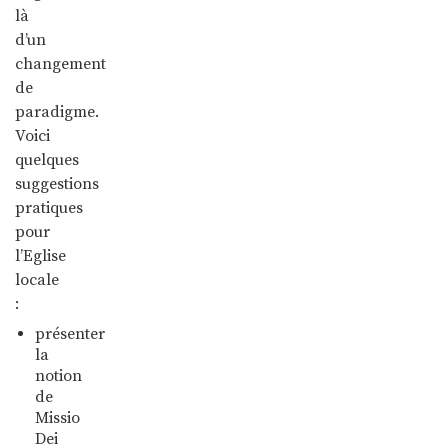
là
d’un
changement
de
paradigme.
Voici
quelques
suggestions
pratiques
pour
l’Eglise
locale
:
présenter
la
notion
de
Missio
Dei